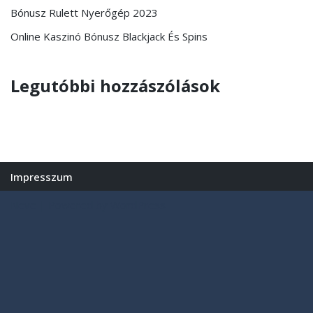
Bónusz Rulett Nyerőgép 2023
Online Kaszinó Bónusz Blackjack És Spins
Legutóbbi hozzászólások
Impresszum
Neve
| Powered by
WordPress