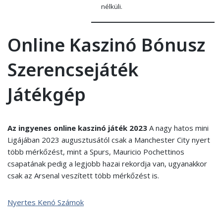
nélküli.
Online Kaszinó Bónusz
Szerencsejáték
Játékgép
Az ingyenes online kaszinó játék 2023
A nagy hatos mini
Ligájában 2023 augusztusától csak a Manchester City nyert
több mérkőzést, mint a Spurs, Mauricio Pochettinos
csapatának pedig a legjobb hazai rekordja van, ugyanakkor
csak az Arsenal veszített több mérkőzést is.
Nyertes Kenó Számok