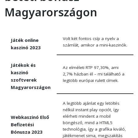
Magyarországon
Volt két fontos csíp a nyelv a
Játék online
számlát, amikor a mini-kaszinók.
kaszinó 2023
Játékok és
Az elméleti RTP 97,30%, ami
kaszinó
2,7% házban él – mi található a
szoftverek
legtöbb európai rulett címek.
Magyarországon
A legtöbb ajánlat egy letöltés
nélkül instant play opciót, így
elérheti mindent a mobil
Webkaszinó Első
böngésző, mind a HTML5
Befizetési
technológia, így a grafika kiváló,
Bónusza 2023
játékmenet sima, megszakítás