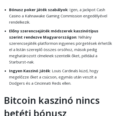
Bónusz poker játék szabályok
: Igen, a Jackpot Cash
Casino a Kahnawake Gaming Commission engedélyével
rendelkezik.
Előny szerencsejáték módszerek kaszinótípus
szerint rendezve Magyarországon
: Néhány
szerencsejáték-platformon ingyenes pörgetések érhetők
el a listán szereplő összes orsóhoz, mások pedig
meghatározott címeknek szentelik őket, például a
Starburst-nak.
Ingyen Kaszinó Játék
: Louis Cardinals küzd, hogy
megelőzze őket a csúcson, egymás után veszít a
Dodgers és a Cincinnati Reds ellen.
Bitcoin kaszinó nincs
betéti bónusz