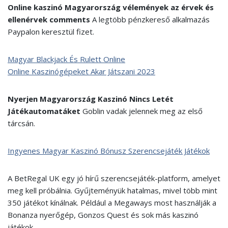
Online kaszinó Magyarország vélemények az érvek és
ellenérvek comments
A legtöbb pénzkereső alkalmazás
Paypalon keresztül fizet.
Magyar Blackjack És Rulett Online
Online Kaszinógépeket Akar Játszani 2023
Nyerjen Magyarország Kaszinó Nincs Letét
Játékautomatáket
Goblin vadak jelennek meg az első
tárcsán.
Ingyenes Magyar Kaszinó Bónusz Szerencsejáték Játékok
A BetRegal UK egy jó hírű szerencsejáték-platform, amelyet
meg kell próbálnia. Gyűjteményük hatalmas, mivel több mint
350 játékot kínálnak. Például a Megaways most használják a
Bonanza nyerőgép, Gonzos Quest és sok más kaszinó
játékok.