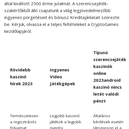
által kiváltott 2500 érme jutalmát. A szerencsejáték-
szakértőkből álló csapatunk a világ legjövedelmezőbb
ingyenes pörgetéseit és bónusz Kreditajánlatait szerezte
be. Kérjük, olvassa el a teljes feltételeket a CryptoGames
kezdőlapjáról.
Típusú
szerencsejáték
kaszinók
Rövidebb
Ingyenes
online
kaszinó
Video
2023android
hírek 2023
Játékgépek
kaszinó nincs
letét valódi
pénzt
Természetesen
Legjobb kaszinó
Általános
a regisztrációs
játékok a legjobb
kérdések esetén
folyamat
nyerési
látogasson el a