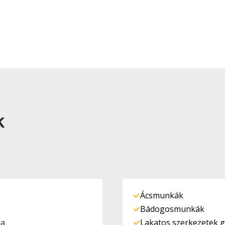
k
Ácsmunkák
Bádogosmunkák
sa
Lakatos szerkezetek g