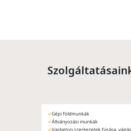
Szolgáltatásain
Gépi földmunkák
Állványozási munkák
Vasbeton szerkezetek fúrása, vágá