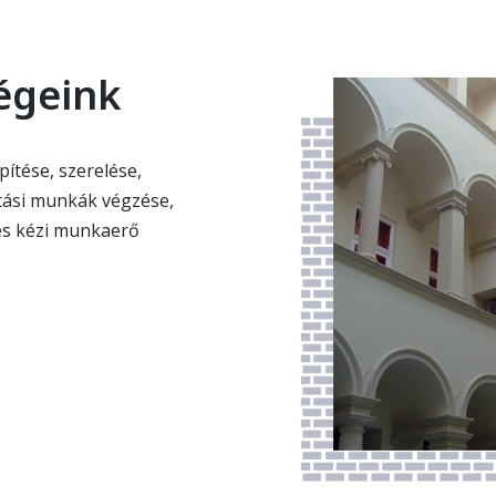
égeink
ítése, szerelése,
ítási munkák végzése,
és kézi munkaerő