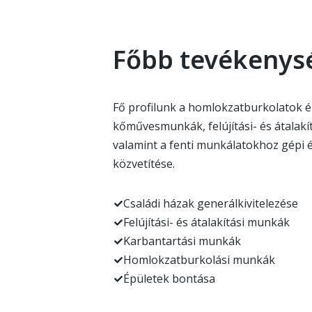
Főbb tevékenys
Fő profilunk a homlokzatburkolatok ép
kőművesmunkák, felújítási- és átalak
valamint a fenti munkálatokhoz gépi 
közvetítése.
Családi házak generálkivitelezése
Felújítási- és átalakítási munkák
Karbantartási munkák
Homlokzatburkolási munkák
Épületek bontása