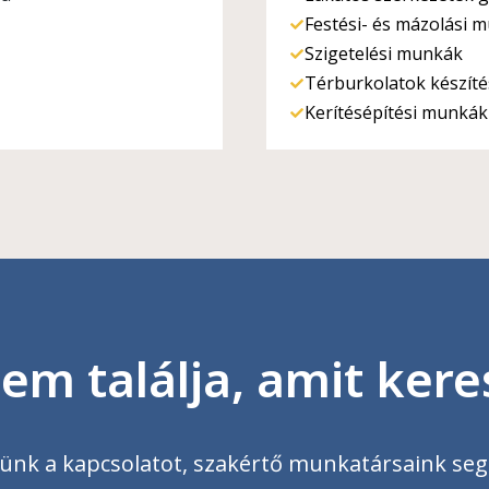
Festési- és mázolási 
Szigetelési munkák
Térburkolatok készít
Kerítésépítési munká
em találja, amit kere
lünk a kapcsolatot, szakértő munkatársaink seg