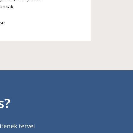
munkák
ése
k
s?
ítenek tervei