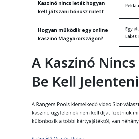
Kaszinó nincs letét hogyan
Példáu
kell játszani bónusz rulett
Egy al
Hogyan működik egy online
Lakes F
kaszinó Magyarországon?
A Kaszinó Nincs
Be Kell Jelenteni
A Rangers Pools kiemelkedő video Slot-választ
kaszinó ügyfeleinek nem kell díjat fizetniük 
különbözik a többi kártyajátéktól, van néhán
Szám Élő Osztós Rulett