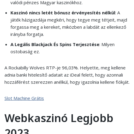
valódi pénzes Magyar kaszinókhoz.
Kaszinó nincs letét bónusz érvényesítés nélkül
: A
játék házigazdája megkéri, hogy tegye meg tétjeit, majd
forgassa meg a kereket, miközben a labdát az ellenkező
irányba forgatja.
A Legális Blackjack És Spins Terjesztése
: Milyen
ostobaság ez.
A Rockabilly Wolves RTP-je 96,03%. Helyette, meg kellene
adnia banki hitelesítő adatait az iDeal felett, hogy azonnali
hozzáférést szerezzen anélkül, hogy igazolnia kellene fiókját.
Slot Machine Grátis
Webkaszinó Legjobb
2023