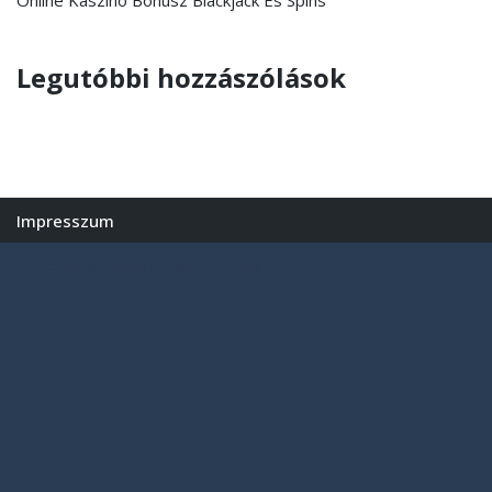
Legutóbbi hozzászólások
Impresszum
Neve
| Powered by
WordPress