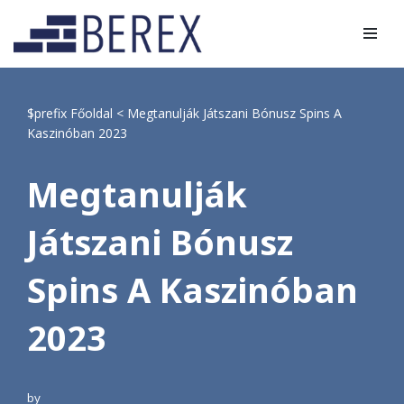
Skip
to
content
$prefix
Főoldal
<
Megtanulják Játszani Bónusz Spins A
Kaszinóban 2023
Megtanulják
Játszani Bónusz
Spins A Kaszinóban
2023
by