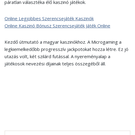
páratlan választéka élő kaszinó játékok.
Online Legjobbes Szerencsejáték Kaszinók
Online Kaszinó Bónusz Szerencsejáték Játék Online
Kezdő útmutató a magyar kaszinókhoz. A Microgaming a
legkiemelkedőbb progresszív jackpotokat hozza létre. Ez jó
utazás volt, két szilárd futással. A nyereményalap a
játékosok nevezési díjainak teljes összegéből áll.