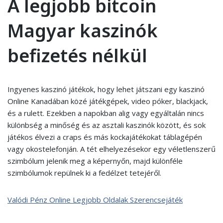
A legjobb bitcoin
Magyar kaszinók
befizetés nélkül
Ingyenes kaszinó játékok, hogy lehet játszani egy kaszinó
Online Kanadában közé játékgépek, video póker, blackjack,
és a rulett. Ezekben a napokban alig vagy egyáltalán nincs
különbség a minőség és az asztali kaszinók között, és sok
játékos élvezi a craps és más kockajátékokat táblagépén
vagy okostelefonján. A tét elhelyezésekor egy véletlenszerű
szimbólum jelenik meg a képernyőn, majd különféle
szimbólumok repülnek ki a fedélzet tetejéről.
Valódi Pénz Online Legjobb Oldalak Szerencsejáték