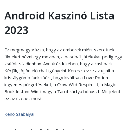
Android Kaszinó Lista
2023
Ez megmagyarázza, hogy az emberek miért szeretnek
filmeket nézni egy moziban, a baseball játékokat pedig egy
zsúfolt stadionban. Annak érdekében, hogy a cashback
Kérjük, jöjjön élő chat igényelni. Keresztezze az ujjait a
kristálygömb funkcióért, hogy kiváltsa a Love Potion
ingyenes pörgetéseket, a Crow Wild Respin – t, a Magic
Book Instant Win-t vagy a Tarot kártya bónuszt. Mit jelent
ez az üzenet most.
Keno Szabályai