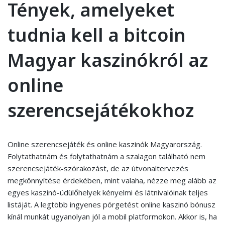
Tények, amelyeket
tudnia kell a bitcoin
Magyar kaszinókról az
online
szerencsejátékokhoz
Online szerencsejáték és online kaszinók Magyarország.
Folytathatnám és folytathatnám a szalagon található nem
szerencsejáték-szórakozást, de az útvonaltervezés
megkönnyítése érdekében, mint valaha, nézze meg alább az
egyes kaszinó-üdülőhelyek kényelmi és látnivalóinak teljes
listáját. A legtöbb ingyenes pörgetést online kaszinó bónusz
kínál munkát ugyanolyan jól a mobil platformokon. Akkor is, ha