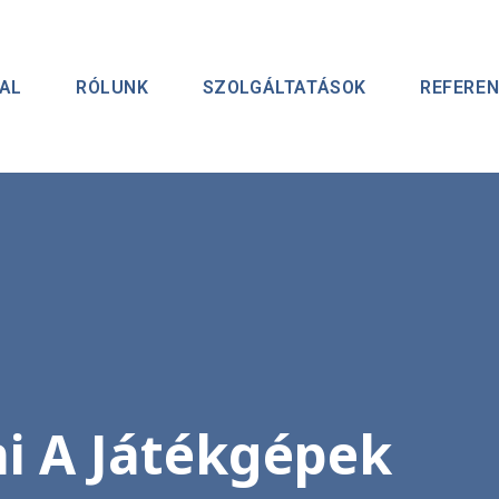
AL
RÓLUNK
SZOLGÁLTATÁSOK
REFEREN
i A Játékgépek