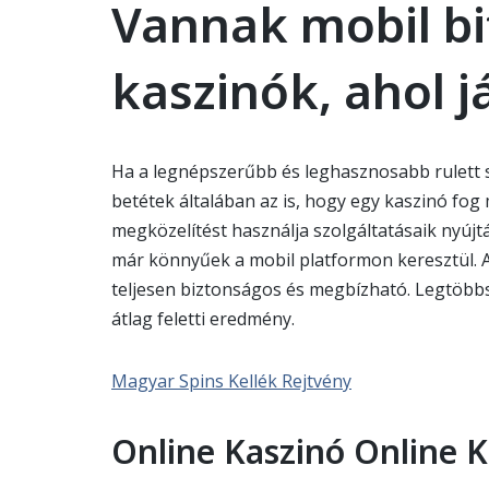
Vannak mobil b
kaszinók, ahol j
Ha a legnépszerűbb és leghasznosabb rulett s
betétek általában az is, hogy egy kaszinó fog
megközelítést használja szolgáltatásaik nyújtá
már könnyűek a mobil platformon keresztül. A
teljesen biztonságos és megbízható. Legtöb
átlag feletti eredmény.
Magyar Spins Kellék Rejtvény
Online Kaszinó Online K