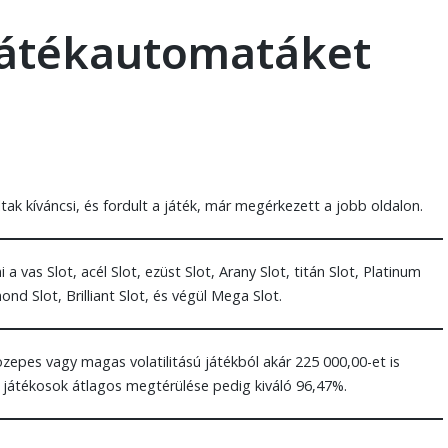
 Játékautomatáket
tak kíváncsi, és fordult a játék, már megérkezett a jobb oldalon.
i a vas Slot, acél Slot, ezüst Slot, Arany Slot, titán Slot, Platinum
ond Slot, Brilliant Slot, és végül Mega Slot.
zepes vagy magas volatilitású játékból akár 225 000,00-et is
a játékosok átlagos megtérülése pedig kiváló 96,47%.