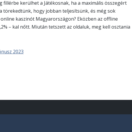
g fillérbe kerülhet a Játékosnak, ha a maximális összegért
rra törekedtünk, hogy jobban teljesítsünk, és még sok
s online kaszinót Magyarországon? Eközben az offline
2% – kal nőtt. Miután tetszett az oldaluk, meg kell osztania
Bónusz 2023