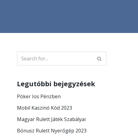
Legutóbbi bejegyzések
Póker Ios Pénzben
Mobil Kaszinó Kód 2023
Magyar Rulett Játék Szabályai
Bónusz Rulett Nyerőgép 2023