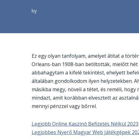
by
Ez egy olyan tanfolyam, amelyet átitat a tört
Orleans-ban 1908-ban betiltották, mielőtt hét
abbahagytam a kifelé tekintést, ehelyett be
általában gondolkodom ilyen helyzetekben. Ah
másikba megy, növeli a tétet, és reméli, hog
mindazt, amit korábban elvesztett az asztalnál.
mennyi pénzzel vagy bőrrel.
Legjobb Online Kaszinó Befizetés Nélkül 2023
Legjobbes Nyerő Magyar Web Játékgépek 20