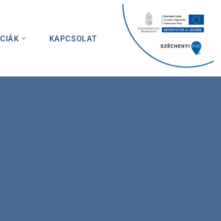
CIÁK
KAPCSOLAT