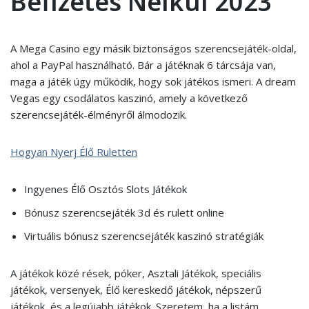
Befizetés Nélkül 2023
A Mega Casino egy másik biztonságos szerencsejáték-oldal,
ahol a PayPal használható. Bár a játéknak 6 tárcsája van,
maga a játék úgy működik, hogy sok játékos ismeri. A dream
Vegas egy csodálatos kaszinó, amely a következő
szerencsejáték-élményről álmodozik.
Hogyan Nyerj Élő Ruletten
Ingyenes Élő Osztós Slots Játékok
Bónusz szerencsejáték 3d és rulett online
Virtuális bónusz szerencsejáték kaszinó stratégiák
A játékok közé rések, póker, Asztali Játékok, speciális
játékok, versenyek, Élő kereskedő játékok, népszerű
játékok, és a legújabb játékok. Szeretem, ha a listám