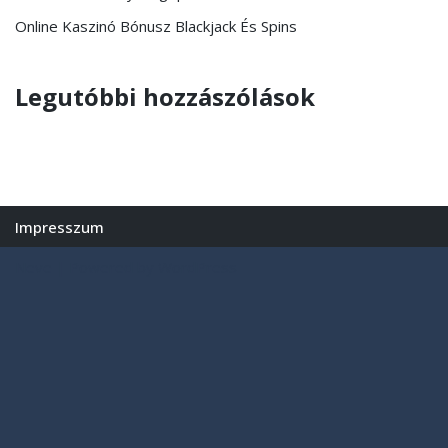
Online Kaszinó Bónusz Blackjack És Spins
Legutóbbi hozzászólások
Impresszum
Neve
| Powered by
WordPress