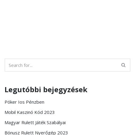
Legutóbbi bejegyzések
Póker Ios Pénzben
Mobil Kaszinó Kód 2023
Magyar Rulett Játék Szabályai
Bónusz Rulett Nyerőgép 2023