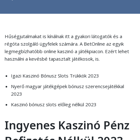
Hűségjutalmakat is kínálnak itt a gyakori látogatók és a
régóta szolgáló ügyfelek számára.
A BetOnline az egyik
legmegbízhatóbb online kaszinó a játékpiacon.
Ezért lehet
használni a kevésbé tapasztalt játékosok, is.
Igazi Kaszinó Bónusz Slots Trükkök 2023
Nyerő magyar játékgépek bónusz szerencsejátékkal
2023
Kaszinó bónusz slots előleg nélkül 2023
Ingyenes Kaszinó Pénz