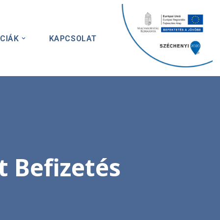
CIÁK
KAPCSOLAT
t Befizetés