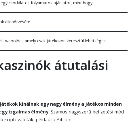
e egy csodálatos folyamatos ajánlatot, mint hogy.
k ellenőrzésére.
t weboldal, amely csak játékokon keresztül lehetséges.
kaszinók átutalási
játékok kínálnak egy nagy élmény a játékos minden
 egy izgalmas élmény.
Számos nagyszerű befizetési mód
b kriptovaluták, például a Bitcoin.