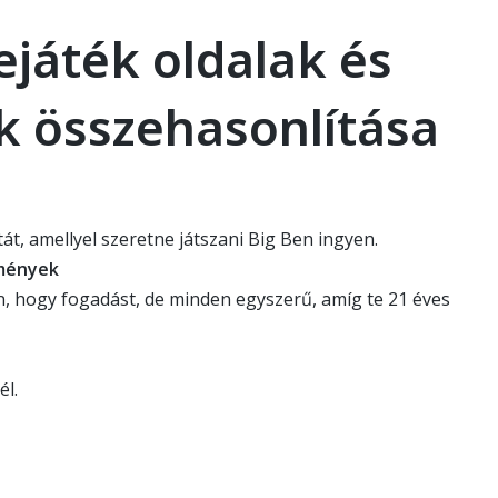
ejáték oldalak és
k összehasonlítása
tát, amellyel szeretne játszani Big Ben ingyen.
emények
, hogy fogadást, de minden egyszerű, amíg te 21 éves
él.