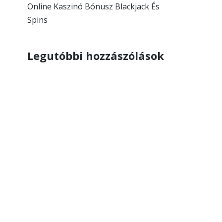
Online Kaszinó Bónusz Blackjack És
Spins
Legutóbbi hozzászólások