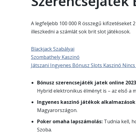
Szerencsejáték 
A legfeljebb 100 000 R összegű kifizetéseket 
illeszkedni a számlát sok brit slot játékosok.
Blackjack Szabályai
Szombathely Kaszinó
Játszani Ingyenes Bónusz Slots Kaszinó Nincs
Bónusz szerencsejáték jatek online 2023
Hybrid elektronikus élményt is – az első 
Ingyenes kaszinó játékok alkalmazások 
Magyarországon.
Poker omaha lapszámolás:
Tudnia kell, h
Szoba.