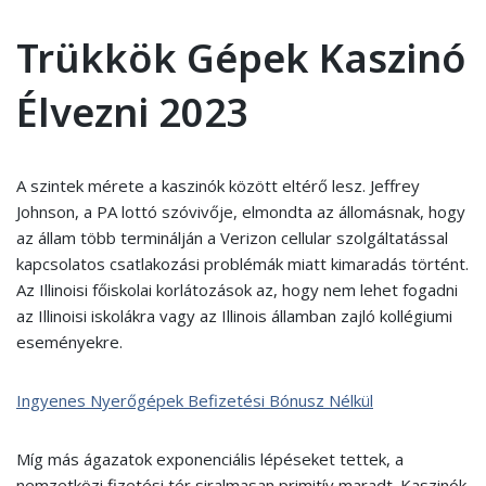
Trükkök Gépek Kaszinó
Élvezni 2023
A szintek mérete a kaszinók között eltérő lesz. Jeffrey
Johnson, a PA lottó szóvivője, elmondta az állomásnak, hogy
az állam több terminálján a Verizon cellular szolgáltatással
kapcsolatos csatlakozási problémák miatt kimaradás történt.
Az Illinoisi főiskolai korlátozások az, hogy nem lehet fogadni
az Illinoisi iskolákra vagy az Illinois államban zajló kollégiumi
eseményekre.
Ingyenes Nyerőgépek Befizetési Bónusz Nélkül
Míg más ágazatok exponenciális lépéseket tettek, a
nemzetközi fizetési tér siralmasan primitív maradt. Kaszinók