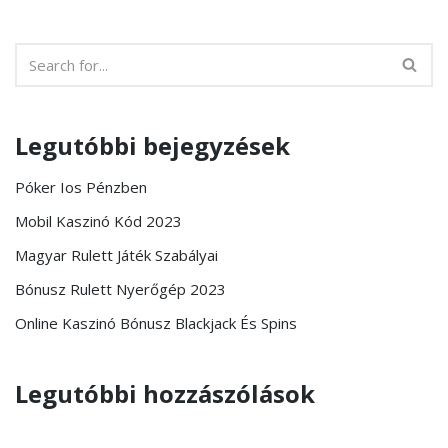
Legutóbbi bejegyzések
Póker Ios Pénzben
Mobil Kaszinó Kód 2023
Magyar Rulett Játék Szabályai
Bónusz Rulett Nyerőgép 2023
Online Kaszinó Bónusz Blackjack És Spins
Legutóbbi hozzászólások