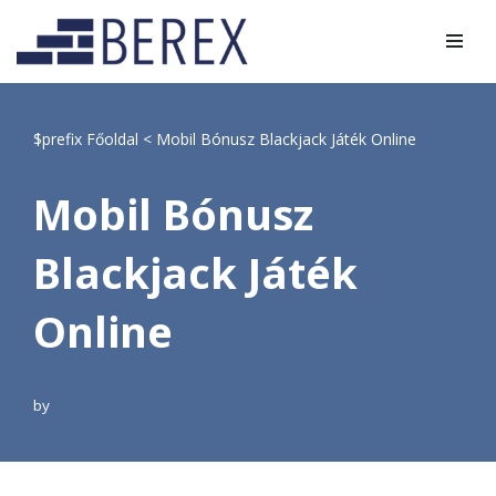
Skip
to
content
$prefix
Főoldal
<
Mobil Bónusz Blackjack Játék Online
Mobil Bónusz
Blackjack Játék
Online
by