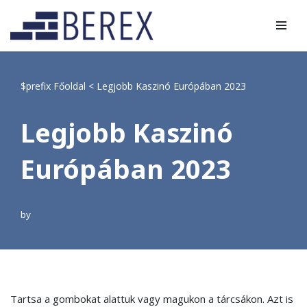
Skip
to
content
$prefix
Főoldal
<
Legjobb Kaszinó Európában 2023
Legjobb Kaszinó
Európában 2023
by
Tartsa a gombokat alattuk vagy magukon a tárcsákon. Azt is