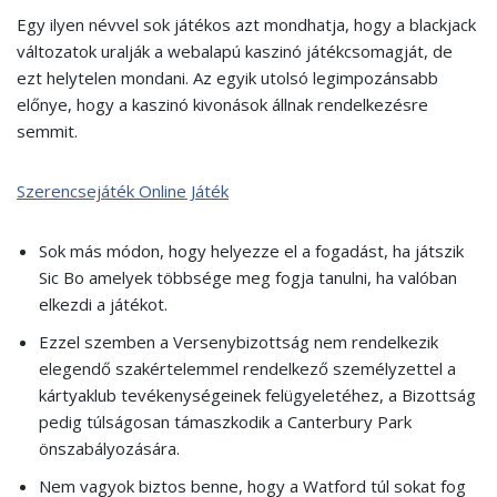
Egy ilyen névvel sok játékos azt mondhatja, hogy a blackjack
változatok uralják a webalapú kaszinó játékcsomagját, de
ezt helytelen mondani. Az egyik utolsó legimpozánsabb
előnye, hogy a kaszinó kivonások állnak rendelkezésre
semmit.
Szerencsejáték Online Játék
Sok más módon, hogy helyezze el a fogadást, ha játszik
Sic Bo amelyek többsége meg fogja tanulni, ha valóban
elkezdi a játékot.
Ezzel szemben a Versenybizottság nem rendelkezik
elegendő szakértelemmel rendelkező személyzettel a
kártyaklub tevékenységeinek felügyeletéhez, a Bizottság
pedig túlságosan támaszkodik a Canterbury Park
önszabályozására.
Nem vagyok biztos benne, hogy a Watford túl sokat fog