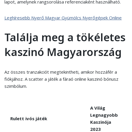
lapot, amelynek rangsorolása referenciaként használható.
Leghíresebb Nyerő Magyar Gyümölcs Nyerőgépek Online
Találja meg a tökéletes
kaszinó Magyarország
Az összes tranzakciót megtekintheti, amikor hozzáfér a
fiókjához. A scatter a játék a fáraó online kaszinó bónusz
szimbólum.
A Világ
Legnagyobb
Rulett ivós játék
Kaszinója
2023