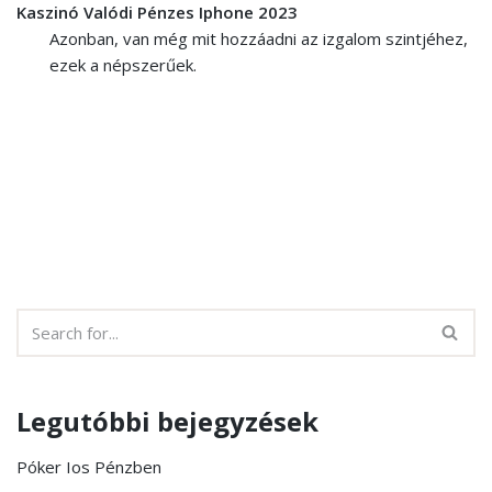
Kaszinó Valódi Pénzes Iphone 2023
Azonban, van még mit hozzáadni az izgalom szintjéhez,
ezek a népszerűek.
Legutóbbi bejegyzések
Póker Ios Pénzben