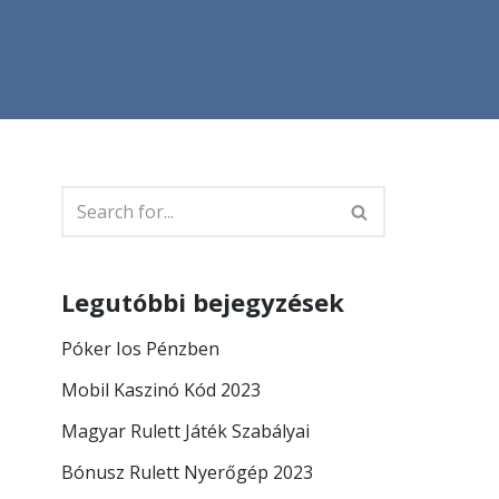
Legutóbbi bejegyzések
Póker Ios Pénzben
Mobil Kaszinó Kód 2023
Magyar Rulett Játék Szabályai
Bónusz Rulett Nyerőgép 2023