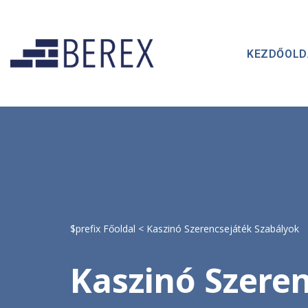
Skip
KEZDŐOLD
to
content
$prefix
Főoldal
<
Kaszinó Szerencsejáték Szabályok
Kaszinó Szere