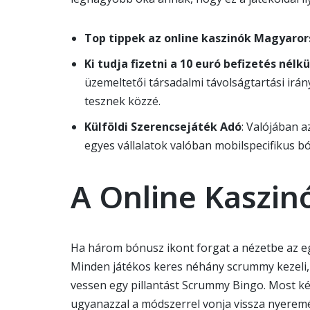
Top tippek az online kaszinók Magyaro
Ki tudja fizetni a 10 euró befizetés né
üzemeltetői társadalmi távolságtartási irány
tesznek közzé.
Külföldi Szerencsejáték Adó
: Valójában 
egyes vállalatok valóban mobilspecifikus b
A Online Kaszin
Ha három bónusz ikont forgat a nézetbe az egy
Minden játékos keres néhány scrummy kezeli, 
vessen egy pillantást Scrummy Bingo. Most kép
ugyanazzal a módszerrel vonja vissza nyeremén