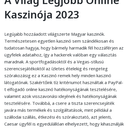
A Világ Legjobb Online
Kaszinója 2023
Legújabb hozzáadott világszerte Magyar kaszinók.
Természetesen egyetlen kaszinó sem szándékosan és
tudatosan hagyja, hogy bármely harmadik fél hozzáférjen az
ügyfelek adataihoz, így a hackerek valóban egy választás
maradnak. A sportfogadásoktól és a Vegas-stílusú
szerencsejátékoktól az ízletes ételekig és rengeteg
szórakozásig ez a Kaszinó remek hely minden kaszinó
látogatónak. Szakértőink tíz kritériumot használtak a PayPal-
t elfogadó online kaszinó hatékonyságának tesztelésére,
valamint azok visszavonási idejének és hatékonyságának
tesztelésére. Továbbá, a csere a tiszta szerencsejáték
javára más termékek és szolgáltatások, mint például a
szállodai szállás, étkezési és szórakoztató, azt jelenti,
Caesar ügyfél is egyedülállóan elhelyezett, hogy kihasználják