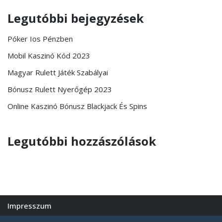
Legutóbbi bejegyzések
Póker Ios Pénzben
Mobil Kaszinó Kód 2023
Magyar Rulett Játék Szabályai
Bónusz Rulett Nyerőgép 2023
Online Kaszinó Bónusz Blackjack És Spins
Legutóbbi hozzászólások
Impresszum