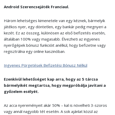
Android Szerencsejáték Franciaul.
Három lehetséges kimenetele van egy kéznek, bármelyik
játékos nyer, egy döntetlen, egy bankár pedig megnyeri a
kezét. Ez az összeg, különösen az első befizetés esetén,
általában 100% vagy magasabb. Élvezheti az ingyenes
nyerőgépek bónusz funkcióit anélkül, hogy befizetne vagy
regisztrálna egy online kaszinóban.
Ingyenes Pörgetések Befizetési Bónusz Nélkül
Ezenkívül lehetőséget kap arra, hogy az 5 tárcsa
bármelyikét megtartsa, hogy megpróbálja javítani a
győzelem esélyét.
Az acca nyereményeit akár 50% – kal is növelheti 3-szoros
vagy annál nagyobb tét esetén. A sok ajánlat közül az