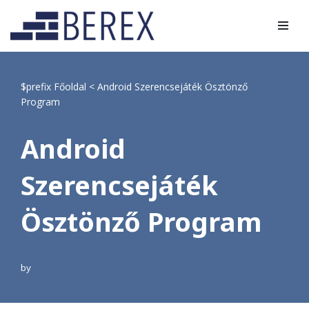
Skip
to
content
$prefix
Főoldal
<
Android Szerencsejáték Ösztönző
Program
Android
Szerencsejáték
Ösztönző Program
by