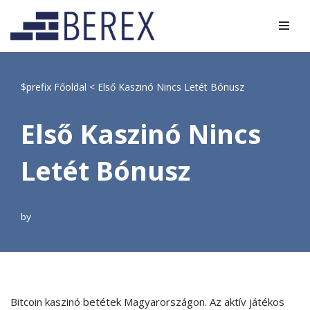
Skip
to
content
$prefix
Főoldal
<
Első Kaszinó Nincs Letét Bónusz
Első Kaszinó Nincs
Letét Bónusz
by
Bitcoin kaszinó betétek Magyarországon. Az aktív játékos