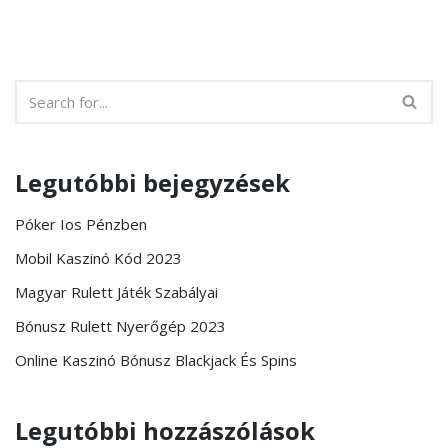
Legutóbbi bejegyzések
Póker Ios Pénzben
Mobil Kaszinó Kód 2023
Magyar Rulett Játék Szabályai
Bónusz Rulett Nyerőgép 2023
Online Kaszinó Bónusz Blackjack És Spins
Legutóbbi hozzászólások