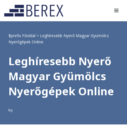
Skip
to
content
$prefix
Főoldal
<
Leghíresebb Nyerő Magyar Gyümölcs
Nyerőgépek Online
Leghíresebb Nyerő
Magyar Gyümölcs
Nyerőgépek Online
by