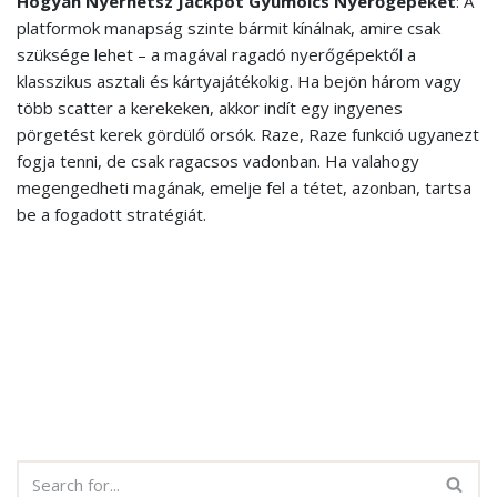
Hogyan Nyerhetsz Jackpot Gyümölcs Nyerőgépeket
: A
platformok manapság szinte bármit kínálnak, amire csak
szüksége lehet – a magával ragadó nyerőgépektől a
klasszikus asztali és kártyajátékokig. Ha bejön három vagy
több scatter a kerekeken, akkor indít egy ingyenes
pörgetést kerek gördülő orsók. Raze, Raze funkció ugyanezt
fogja tenni, de csak ragacsos vadonban. Ha valahogy
megengedheti magának, emelje fel a tétet, azonban, tartsa
be a fogadott stratégiát.