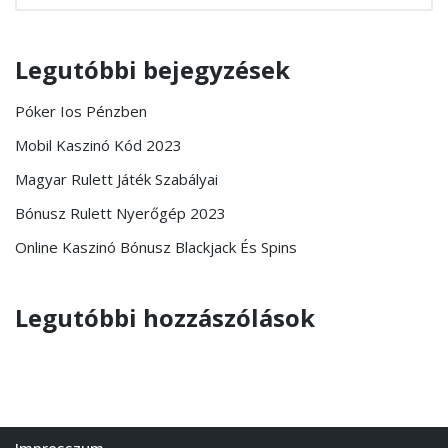
Legutóbbi bejegyzések
Póker Ios Pénzben
Mobil Kaszinó Kód 2023
Magyar Rulett Játék Szabályai
Bónusz Rulett Nyerőgép 2023
Online Kaszinó Bónusz Blackjack És Spins
Legutóbbi hozzászólások
Impresszum