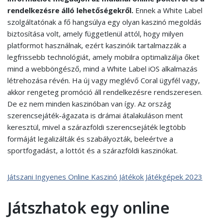
rendelkezésre álló lehetőségekről.
Ennek a White Label
szolgáltatónak a fő hangsúlya egy olyan kaszinó megoldás
biztosítása volt, amely függetlenül attól, hogy milyen
platformot használnak, ezért kaszinóik tartalmazzák a
legfrissebb technológiát, amely mobilra optimalizálja őket
mind a webböngésző, mind a White Label iOS alkalmazás
létrehozása révén. Ha új vagy meglévő Coral ügyfél vagy,
akkor rengeteg promóció áll rendelkezésre rendszeresen.
De ez nem minden kaszinóban van így. Az ország
szerencsejáték-ágazata is drámai átalakuláson ment
keresztül, mivel a szárazföldi szerencsejáték legtöbb
formáját legalizálták és szabályozták, beleértve a
sportfogadást, a lottót és a szárazföldi kaszinókat.
Játszani Ingyenes Online Kaszinó Játékok Játékgépek 2023
Játszhatok egy online