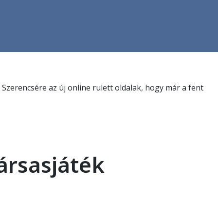
zerencsére az új online rulett oldalak, hogy már a fent
ársasjáték