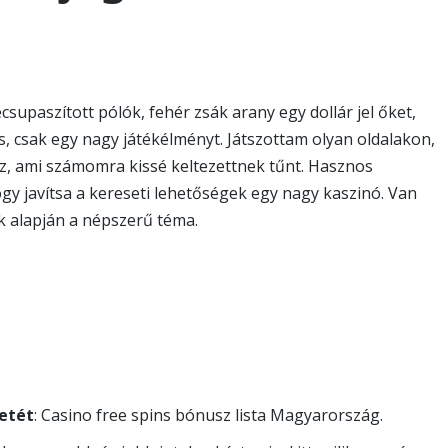
ecsupaszított pólók, fehér zsák arany egy dollár jel őket,
s, csak egy nagy játékélményt. Játszottam olyan oldalakon,
z, ami számomra kissé keltezettnek tűnt. Hasznos
y javítsa a kereseti lehetőségek egy nagy kaszinó. Van
ok alapján a népszerű téma.
letét
: Casino free spins bónusz lista Magyarország.