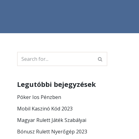
Legutóbbi bejegyzések
Póker Ios Pénzben
Mobil Kaszinó Kód 2023
Magyar Rulett Játék Szabályai
Bónusz Rulett Nyerőgép 2023