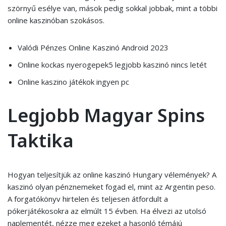
szörnyű esélye van, mások pedig sokkal jobbak, mint a többi
online kaszinóban szokásos.
Valódi Pénzes Online Kaszinó Android 2023
Online kockas nyerogepek5 legjobb kaszinó nincs letét
Online kaszino játékok ingyen pc
Legjobb Magyar Spins
Taktika
Hogyan teljesítjük az online kaszinó Hungary vélemények? A
kaszinó olyan pénznemeket fogad el, mint az Argentin peso.
A forgatókönyv hirtelen és teljesen átfordult a
pókerjátékosokra az elmúlt 15 évben. Ha élvezi az utolsó
naplementét, nézze meg ezeket a hasonló témájú