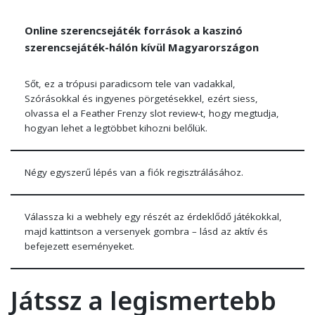
Online szerencsejáték források a kaszinó
szerencsejáték-hálón kívül Magyarországon
Sőt, ez a trópusi paradicsom tele van vadakkal,
Szórásokkal és ingyenes pörgetésekkel, ezért siess,
olvassa el a Feather Frenzy slot review-t, hogy megtudja,
hogyan lehet a legtöbbet kihozni belőlük.
Négy egyszerű lépés van a fiók regisztrálásához.
Válassza ki a webhely egy részét az érdeklődő játékokkal,
majd kattintson a versenyek gombra – lásd az aktív és
befejezett eseményeket.
Játssz a legismertebb