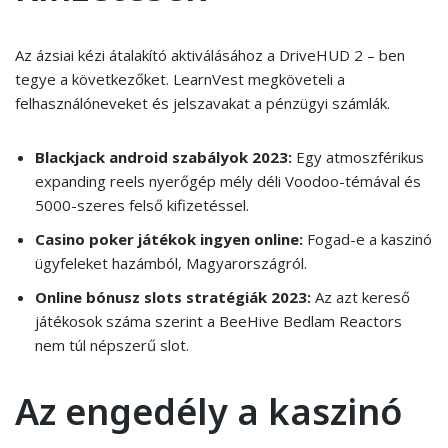
Az ázsiai kézi átalakító aktiválásához a DriveHUD 2 – ben
tegye a következőket. LearnVest megköveteli a
felhasználóneveket és jelszavakat a pénzügyi számlák.
Blackjack android szabályok 2023:
Egy atmoszférikus
expanding reels nyerőgép mély déli Voodoo-témával és
5000-szeres felső kifizetéssel.
Casino poker játékok ingyen online:
Fogad-e a kaszinó
ügyfeleket hazámból, Magyarországról.
Online bónusz slots stratégiák 2023:
Az azt kereső
játékosok száma szerint a BeeHive Bedlam Reactors
nem túl népszerű slot.
Az engedély a kaszinó