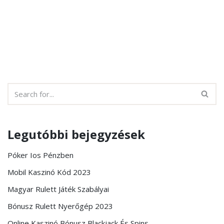
Legutóbbi bejegyzések
Póker Ios Pénzben
Mobil Kaszinó Kód 2023
Magyar Rulett Játék Szabályai
Bónusz Rulett Nyerőgép 2023
Online Kaszinó Bónusz Blackjack És Spins