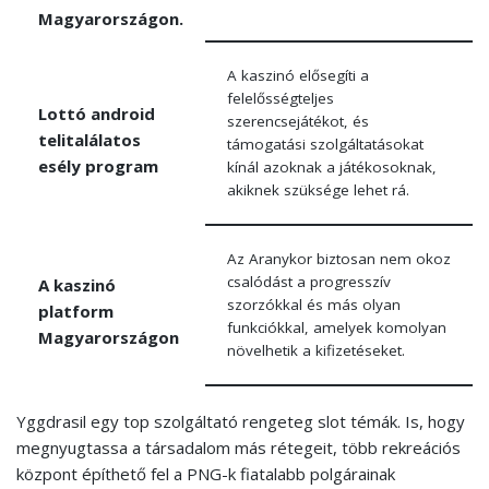
Magyarországon.
A kaszinó elősegíti a
felelősségteljes
Lottó android
szerencsejátékot, és
telitalálatos
támogatási szolgáltatásokat
esély program
kínál azoknak a játékosoknak,
akiknek szüksége lehet rá.
Az Aranykor biztosan nem okoz
csalódást a progresszív
A kaszinó
szorzókkal és más olyan
platform
funkciókkal, amelyek komolyan
Magyarországon
növelhetik a kifizetéseket.
Yggdrasil egy top szolgáltató rengeteg slot témák. Is, hogy
megnyugtassa a társadalom más rétegeit, több rekreációs
központ építhető fel a PNG-k fiatalabb polgárainak