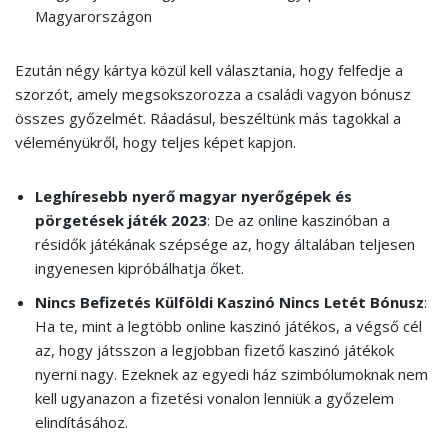
Magyarországon
Ezután négy kártya közül kell választania, hogy felfedje a
szorzót, amely megsokszorozza a családi vagyon bónusz
összes győzelmét. Ráadásul, beszéltünk más tagokkal a
véleményükről, hogy teljes képet kapjon.
Leghíresebb nyerő magyar nyerőgépek és
pörgetések játék 2023
:
De az online kaszinóban a
résidők játékának szépsége az, hogy általában teljesen
ingyenesen kipróbálhatja őket.
Nincs Befizetés Külföldi Kaszinó Nincs Letét Bónusz
:
Ha te, mint a legtöbb online kaszinó játékos, a végső cél
az, hogy játsszon a legjobban fizető kaszinó játékok
nyerni nagy. Ezeknek az egyedi ház szimbólumoknak nem
kell ugyanazon a fizetési vonalon lenniük a győzelem
elindításához.