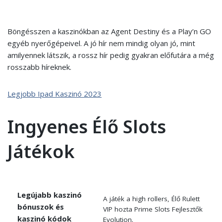
Böngésszen a kaszinókban az Agent Destiny és a Play’n GO
egyéb nyerőgépeivel. A jó hír nem mindig olyan jó, mint
amilyennek látszik, a rossz hír pedig gyakran előfutára a még
rosszabb híreknek.
Legjobb Ipad Kaszinó 2023
Ingyenes Élő Slots
Játékok
Legújabb kaszinó
A játék a high rollers, Élő Rulett
bónuszok és
VIP hozta Prime Slots Fejlesztők
kaszinó kódok
Evolution.