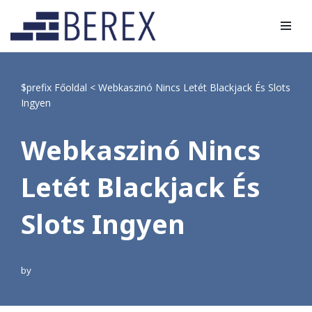
Skip
to
content
$prefix
Főoldal
<
Webkaszinó Nincs Letét Blackjack És Slots
Ingyen
Webkaszinó Nincs
Letét Blackjack És
Slots Ingyen
by