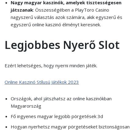
Nagy magyar kaszinók, amelyek tisztességesen
játszanak
:
Összességében a PlayToro Casino
nagyszerű választás azok számára, akik egyszerű és
egyszerű online kaszinó élményt keresnek.
Legjobbes Nyerő Slot
Ezért lehetséges, hogy nyerni minden játék.
Online Kaszinó Stílusú Játékok 2023
Országok, ahol játszhatsz az online kaszinókban
Magyarország
Fő ingyenes magyar legjobb pörgetések 3d
Hogyan nyerhetsz magyar pörgetéseket biztonságosan