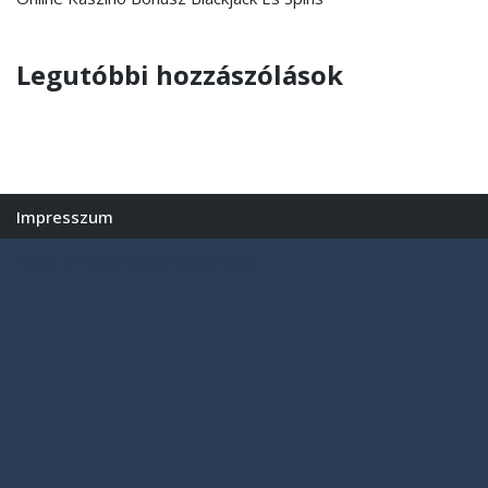
Legutóbbi hozzászólások
Impresszum
Neve
| Powered by
WordPress