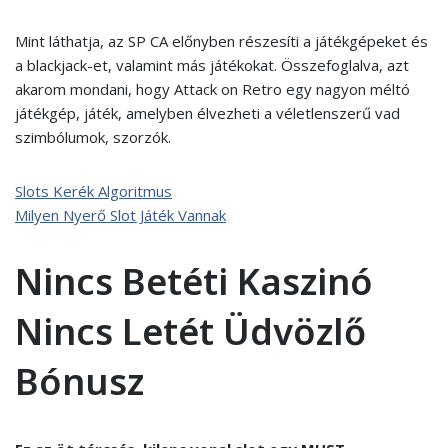
Mint láthatja, az SP CA előnyben részesíti a játékgépeket és
a blackjack-et, valamint más játékokat. Összefoglalva, azt
akarom mondani, hogy Attack on Retro egy nagyon méltó
játékgép, játék, amelyben élvezheti a véletlenszerű vad
szimbólumok, szorzók.
Slots Kerék Algoritmus
Milyen Nyerő Slot Játék Vannak
Nincs Betéti Kaszinó
Nincs Letét Üdvözlő
Bónusz