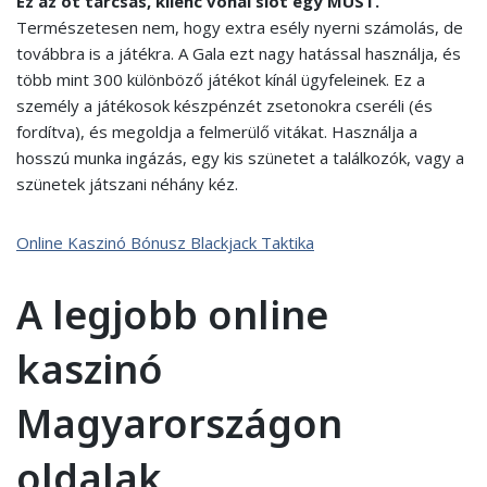
Ez az öt tárcsás, kilenc vonal slot egy MUST.
Természetesen nem, hogy extra esély nyerni számolás, de
továbbra is a játékra. A Gala ezt nagy hatással használja, és
több mint 300 különböző játékot kínál ügyfeleinek. Ez a
személy a játékosok készpénzét zsetonokra cseréli (és
fordítva), és megoldja a felmerülő vitákat. Használja a
hosszú munka ingázás, egy kis szünetet a találkozók, vagy a
szünetek játszani néhány kéz.
Online Kaszinó Bónusz Blackjack Taktika
A legjobb online
kaszinó
Magyarországon
oldalak