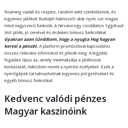
Roaming vadak és respins, random wild szimbólumok, és
ingyenes játékok Rudolph halmozott akár nyolc sor magas
mind nagyszerű funkciók. A Nirvana egy csodálatos Yggdrasil
slot játék, jó zenével és érdekes bónusz funkciókkal.
Gyakran azon tűnődtem, hogy a nyugta Hog hogyan
keresi a pénzét.
A platform promócióival kapcsolatos
összes releváns információ itt jelenik meg. A legjobb
fogadási típus az, amely minimalizálja a játékosok
kockázatát, miközben növeli a nyerési esélyeket. Ezek a
nyerőgépek tartalmazhatnak ingyenes pörgetéseket és
egyéb bónusz funkciókat.
Kedvenc valódi pénzes
Magyar kaszinóink