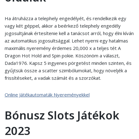
Ha átruházza a telephely engedélyét, és rendelkezik egy
vagy két géppel, akkor a beérkező telephely engedély
jogosultjának értesítenie kell a tanácsot arról, hogy élni kíván
az automatikus jogosultsággal. Lehet nyerni egy hatalmas
maximális nyeremény érdemes 20,000 x a teljes tét A
Dragon Hot Hold and Spin pokie. Köszönöm a választ,
Dada1976. Kapsz 5 ingyenes pörgetést minden szinten, és
gyűjtsük össze a scatter szimbólumokat, hogy növeljék a
frissítéseket, a vadak számát és a szorzókat.
Online Játékautomaták Nyereményekkel
Bónusz Slots Játékok
2023