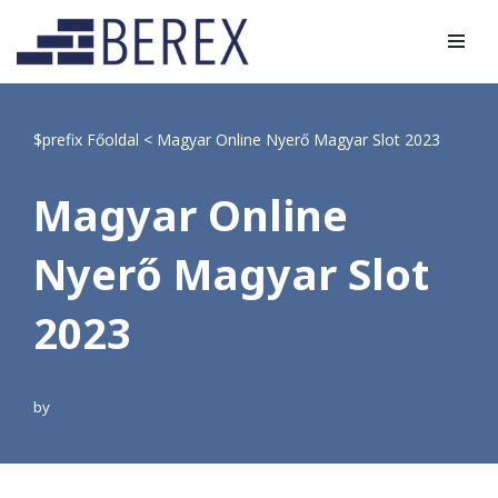
Skip
to
content
$prefix
Főoldal
<
Magyar Online Nyerő Magyar Slot 2023
Magyar Online
Nyerő Magyar Slot
2023
by