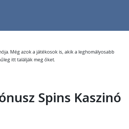
ója. Még azok a játékosok is, akik a leghomályosabb
leg itt találják meg őket.
ónusz Spins Kaszinó