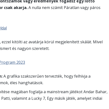
r pontszámok vagy eredmények fogadsz egy lottó
or csak akarja.
A nulla nem számít Páratlan vagy páros
ldal
zzel kitölti az avatárja körül megjelenített skálát. Mivel
ismert és nagyon szeretett.
 Program 2023
n:
A grafika szakszerűen tervezték, hogy felhívja a
umok, éles hanghatások.
pítése magában foglalja a mainstream játékot Andar Bahar,
atti, valamint a Lucky 7, Egy másik játék, amelyet indiai