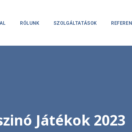
AL
RÓLUNK
SZOLGÁLTATÁSOK
REFEREN
szinó Játékok 2023