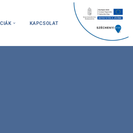
CIÁK
KAPCSOLAT