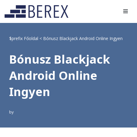
Skip
to
content
$prefix
Főoldal
<
Bónusz Blackjack Android Online Ingyen
Bónusz Blackjack
Android Online
Ingyen
by