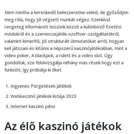
Nem mintha a kereskedő beleszeretne veled, de győződjön
meg róla, hogy jól végzett munkát végez. Ezenkívül
rengeteg információt teszünk közzé a különböző fizetési
módokról és a szerencsejáték-szoftver-szolgáltatókról,
valamint kimerítő, jól strukturált útmutatókat arról, hogyan
kell játszani és kitűnni a népszerű kaszinójátékokban, mint a
video poker, A blackjack, a rulett és a video slot. Úgy
gondoltuk, sze felülvizsgálja néhány más rések hogy ezt a
funkciót, így próbálja ki őket.
Ingyenes Pörgetések Játékok
Webkaszinó játékok listája 2023
Internet kaszinó pénz
Az élő kaszinó játékok