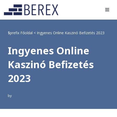
Skip
to
content
$prefix
Főoldal
<
Ingyenes Online Kaszinó Befizetés 2023
Ingyenes Online
Kaszinó Befizetés
2023
by