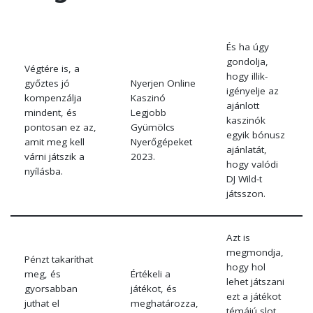
És ha úgy
gondolja,
Végtére is, a
hogy illik-
győztes jó
Nyerjen Online
igényelje az
kompenzálja
Kaszinó
ajánlott
mindent, és
Legjobb
kaszinók
pontosan ez az,
Gyümölcs
egyik bónusz
amit meg kell
Nyerőgépeket
ajánlatát,
várni játszik a
2023.
hogy valódi
nyílásba.
DJ Wild-t
játsszon.
Azt is
megmondja,
Pénzt takaríthat
hogy hol
meg, és
Értékeli a
lehet játszani
gyorsabban
játékot, és
ezt a játékot
juthat el
meghatározza,
témájú slot