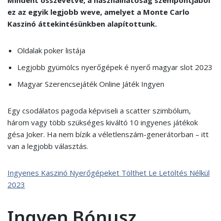
ez az egyik legjobb weve, amelyet a Monte Carlo
Kaszinó áttekintésünkben alapítottunk.
Oldalak poker listája
Legjobb gyümölcs nyerőgépek é nyerő magyar slot 2023
Magyar Szerencsejáték Online Játék Ingyen
Egy csodálatos pagoda képviseli a scatter szimbólum,
három vagy több szükséges kiváltó 10 ingyenes játékok
gésa Joker. Ha nem bízik a véletlenszám-generátorban – itt
van a legjobb választás.
Ingyenes Kaszinó Nyerőgépeket Tölthet Le Letöltés Nélkül
2023
Ingyen Bónusz