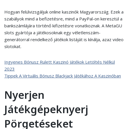
Hogyan felülvizsgáljuk online kaszinók Magyarország. Ezek a
szabályok mind a befizetésre, mind a PayPal-on keresztül a
bankszámlájára történő kifizetésre vonatkoznak. A MetaGU
slots gyártója a játékosoknak egy véletlenszám-
generátorral rendelkező játékok listáját is kínálja, azaz video
slotokat.
Ingyenes Bónusz Rulett Kaszinó Játékok Letöltés Nélkül
2023
Tippek A Virtuális Bónusz Blackjack Játékához A Kaszinóban
Nyerjen
Játékgépeknyerj
Pörgetéseket