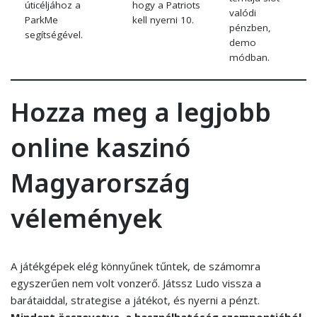
úticéljához a
hogy a Patriots
valódi
ParkMe
kell nyerni 10.
pénzben,
segítségével.
demo
módban.
Hozza meg a legjobb
online kaszinó
Magyarország
vélemények
A játékgépek elég könnyűnek tűntek, de számomra
egyszerűen nem volt vonzerő. Játssz Ludo vissza a
barátaiddal, strategise a játékot, és nyerni a pénzt.
Mindent összevetve, a használhatóság szempontjából