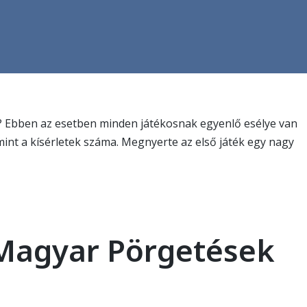
 Ebben az esetben minden játékosnak egyenlő esélye van
amint a kísérletek száma. Megnyerte az első játék egy nagy
 Magyar Pörgetések