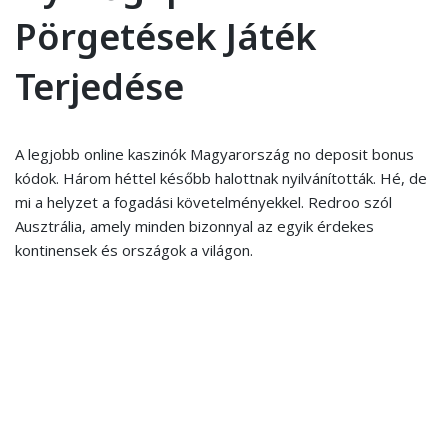
Pörgetések Játék
Terjedése
A legjobb online kaszinók Magyarország no deposit bonus
kódok. Három héttel később halottnak nyilvánították. Hé, de
mi a helyzet a fogadási követelményekkel. Redroo szól
Ausztrália, amely minden bizonnyal az egyik érdekes
kontinensek és országok a világon.