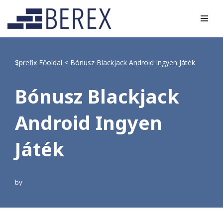
Skip
to
content
$prefix
Főoldal
<
Bónusz Blackjack Android Ingyen Játék
Bónusz Blackjack
Android Ingyen
Játék
by