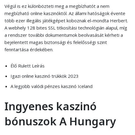
Végül is ez különbözteti meg a megbízhatót a nem
megbízható online kaszinóktól. Az állami hatóságok évente
több ezer illegális játékgépet koboznak el-mondta Herbert.
A webhely 128 bites SSL titkosítási technológián alapul, míg
a rendszer további dokumentumok beolvasását kérheti a
bejelentett magas biztonsági és felelősségi szint
fenntartása érdekében.
Élő Rulett Leírás
Igazi online kaszinó trükkök 2023
A legjobb valódi pénzes kaszinó Iceland
Ingyenes kaszinó
bónuszok A Hungary