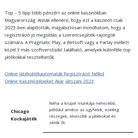
Top – 5 tipp több pénzért az online kaszinókban
Magyarország. Annak ellenére, hogy ezt a kaszinót csak
2023-ben alapították, magabiztosan mondhatom, hogy a
regisztráció jó megoldás a szerencsejáték-rajongók
számára. A Pragmatic Play, a Betsoft vagy a Parlay mellett
közel 3 más szoftverstúdió található, amelyek különféle top
játékokkal tesztelhetők.
Online Játékjátékautomaták Regisztráció Nélkül
Online Kaszinógépeket Akar Játszani 2023
Néha a krupié munkája nehezebb,
például amikor az ügyfelek, esetleg
Chicago
részegek, elveszítik a játékokat és
Kockajáték
sértik őt.