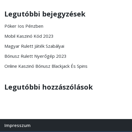
Legutóbbi bejegyzések
Póker Ios Pénzben
Mobil Kaszinó Kód 2023
Magyar Rulett Játék Szabályai
Bónusz Rulett Nyerőgép 2023
Online Kaszinó Bónusz Blackjack És Spins
Legutóbbi hozzászólások
Impresszum