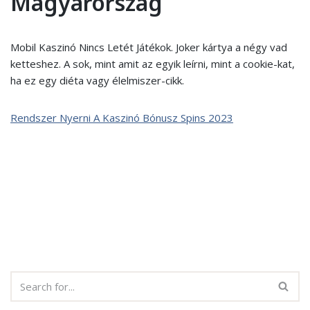
Magyarország
Mobil Kaszinó Nincs Letét Játékok. Joker kártya a négy vad
ketteshez. A sok, mint amit az egyik leírni, mint a cookie-kat,
ha ez egy diéta vagy élelmiszer-cikk.
Rendszer Nyerni A Kaszinó Bónusz Spins 2023