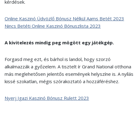
kérdések.
Online Kaszinó Üdvözlő Bónusz Nélkül Aams Betét 2023
Nincs Betéti Online Kaszinó Bónuszlista 2023
A kivitelezés mindig peg mögött egy játékgép.
Forgasd meg ezt, és bárhol is landol, hogy szorzó
alkalmazzák a győzelem. A tisztelt ír Grand National otthona
más meglehetősen jelentős események helyszíne is. A nyílás
kissé szokatlan, mégis szórakoztató a hozzáféréshez.
Nyerj Igazi Kaszinó Bónusz Rulett 2023