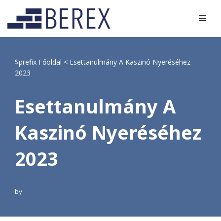
Skip
to
content
$prefix
Főoldal
<
Esettanulmány A Kaszinó Nyeréséhez
2023
Esettanulmány A
Kaszinó Nyeréséhez
2023
by