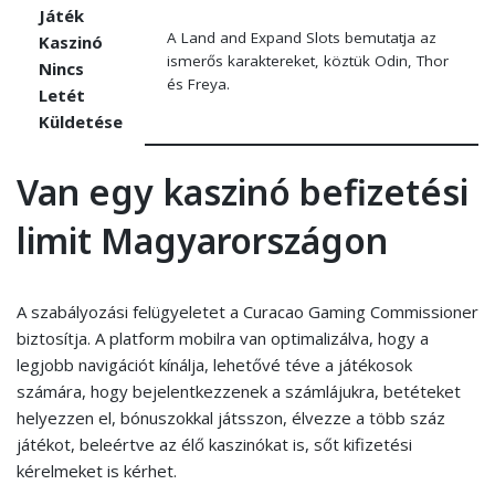
Játék
A Land and Expand Slots bemutatja az
Kaszinó
ismerős karaktereket, köztük Odin, Thor
Nincs
és Freya.
Letét
Küldetése
Van egy kaszinó befizetési
limit Magyarországon
A szabályozási felügyeletet a Curacao Gaming Commissioner
biztosítja. A platform mobilra van optimalizálva, hogy a
legjobb navigációt kínálja, lehetővé téve a játékosok
számára, hogy bejelentkezzenek a számlájukra, betéteket
helyezzen el, bónuszokkal játsszon, élvezze a több száz
játékot, beleértve az élő kaszinókat is, sőt kifizetési
kérelmeket is kérhet.