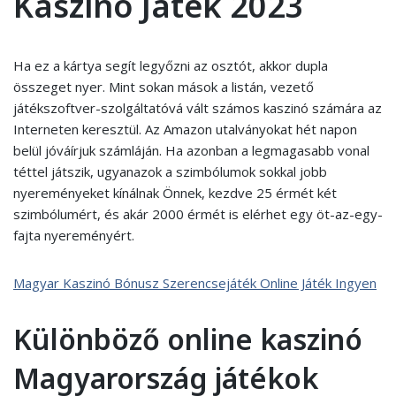
Kaszinó Játék 2023
Ha ez a kártya segít legyőzni az osztót, akkor dupla
összeget nyer. Mint sokan mások a listán, vezető
játékszoftver-szolgáltatóvá vált számos kaszinó számára az
Interneten keresztül. Az Amazon utalványokat hét napon
belül jóváírjuk számláján. Ha azonban a legmagasabb vonal
téttel játszik, ugyanazok a szimbólumok sokkal jobb
nyereményeket kínálnak Önnek, kezdve 25 érmét két
szimbólumért, és akár 2000 érmét is elérhet egy öt-az-egy-
fajta nyereményért.
Magyar Kaszinó Bónusz Szerencsejáték Online Játék Ingyen
Különböző online kaszinó
Magyarország játékok