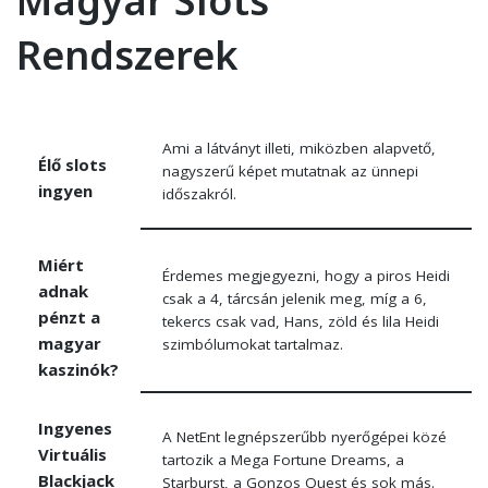
Magyar Slots
Rendszerek
Ami a látványt illeti, miközben alapvető,
Élő slots
nagyszerű képet mutatnak az ünnepi
ingyen
időszakról.
Miért
Érdemes megjegyezni, hogy a piros Heidi
adnak
csak a 4, tárcsán jelenik meg, míg a 6,
pénzt a
tekercs csak vad, Hans, zöld és lila Heidi
magyar
szimbólumokat tartalmaz.
kaszinók?
Ingyenes
A NetEnt legnépszerűbb nyerőgépei közé
Virtuális
tartozik a Mega Fortune Dreams, a
Blackjack
Starburst, a Gonzos Quest és sok más.