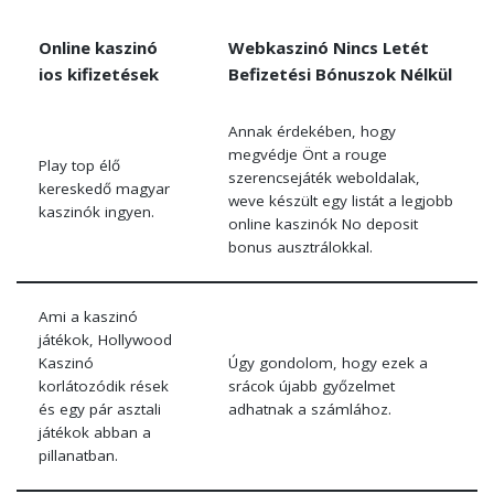
Online kaszinó
Webkaszinó Nincs Letét
ios kifizetések
Befizetési Bónuszok Nélkül
Annak érdekében, hogy
megvédje Önt a rouge
Play top élő
szerencsejáték weboldalak,
kereskedő magyar
weve készült egy listát a legjobb
kaszinók ingyen.
online kaszinók No deposit
bonus ausztrálokkal.
Ami a kaszinó
játékok, Hollywood
Kaszinó
Úgy gondolom, hogy ezek a
korlátozódik rések
srácok újabb győzelmet
és egy pár asztali
adhatnak a számlához.
játékok abban a
pillanatban.