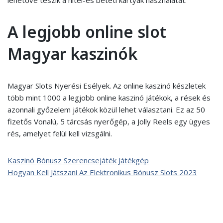
A legjobb online slot
Magyar kaszinók
Magyar Slots Nyerési Esélyek. Az online kaszinó készletek
több mint 1000 a legjobb online kaszinó játékok, a rések és
azonnali győzelem játékok közül lehet választani. Ez az 50
fizetős Vonalú, 5 tárcsás nyerőgép, a Jolly Reels egy ügyes
rés, amelyet felül kell vizsgálni.
Kaszinó Bónusz Szerencsejáték Játékgép
Hogyan Kell Játszani Az Elektronikus Bónusz Slots 2023