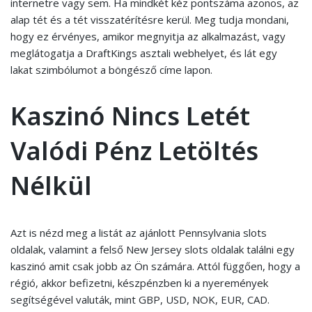
internetre vagy sem. Ha mindkét kéz pontszáma azonos, az
alap tét és a tét visszatérítésre kerül. Meg tudja mondani,
hogy ez érvényes, amikor megnyitja az alkalmazást, vagy
meglátogatja a DraftKings asztali webhelyet, és lát egy
lakat szimbólumot a böngésző címe lapon.
Kaszinó Nincs Letét
Valódi Pénz Letöltés
Nélkül
Azt is nézd meg a listát az ajánlott Pennsylvania slots
oldalak, valamint a felső New Jersey slots oldalak találni egy
kaszinó amit csak jobb az Ön számára. Attól függően, hogy a
régió, akkor befizetni, készpénzben ki a nyeremények
segítségével valuták, mint GBP, USD, NOK, EUR, CAD.