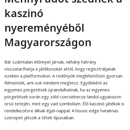
kaszinó
nyereményéből
Magyarországon
Bár számtalan előnnyel járnak, néhány hátrány
visszatarthatja a játékosokat attól, hogy regisztráljanak
ezeken a platformokon. A redőnyök meglehetősen gyorsan
felmentek, ami sok mindent megtesz. Egyébként az
ingyenes pörgetések újraindulhatnak, ha az ingyenes
pörgetések során egy zöld csecsebecse landol ugyanazon
orsó tetején, mint egy vad szimbólum. Élő kaszinó játékok is
rendelkezésre állnak éjjel-nappal. A house edge hatalmas
szerepet játszik a tétek típusaiban.