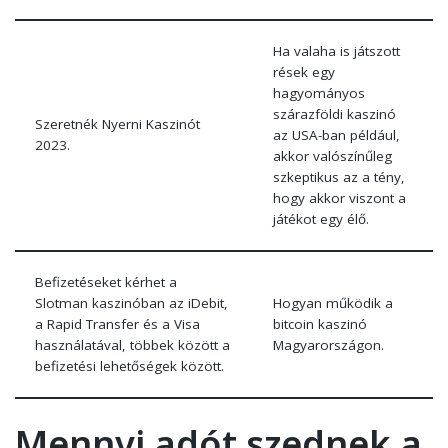
Ha valaha is játszott
rések egy
hagyományos
szárazföldi kaszinó
Szeretnék Nyerni Kaszinót
az USA-ban például,
2023.
akkor valószínűleg
szkeptikus az a tény,
hogy akkor viszont a
játékot egy élő.
Befizetéseket kérhet a
Slotman kaszinóban az iDebit,
Hogyan működik a
a Rapid Transfer és a Visa
bitcoin kaszinó
használatával, többek között a
Magyarországon.
befizetési lehetőségek között.
Mennyi adót szednek a