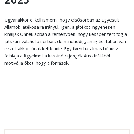
Ugyanakkor el kell ismerni, hogy elsősorban az Egyesült
Államok játékosaira irányul. Igen, a játékot ingyenesen
kínálják Önnek abban a reményben, hogy készpénzért fogja
játszani valahol a sorban, de mindaddig, amíg tisztában van
ezzel, akkor jónak kell lennie. Egy ilyen hatalmas bónusz
felhívja a figyelmet a kaszinó rajongók Ausztráliából
motiválja őket, hogy a források.