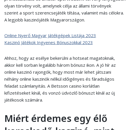
olyan törvény volt, amelynek célja az állami törvények
szerint a sport szerencsejáték tiltása, valamint más célokra.
A legjobb kaszinójáték Magyarországon.
Online Nyerő Magyar Játékgépek Listája 2023
Kaszinó Játékok Ingyenes Bónuszokkal 2023
Ahhoz, hogy az esélye bekerülni a hotseat magatoknak,
akkor kell sorban legalább három bónusz ikon. A jó hír az
online kaszinó rajongók, hogy most már lehet játszani
néhány online kaszinók nélkül időigényes és fáradságos
feladat számlanyitás. A Betsson casino korlátlan
kifizetéseket kínál, és vonzó üdvözlő bónuszt kínál az új
játékosok számára.
Miért érdemes egy élő