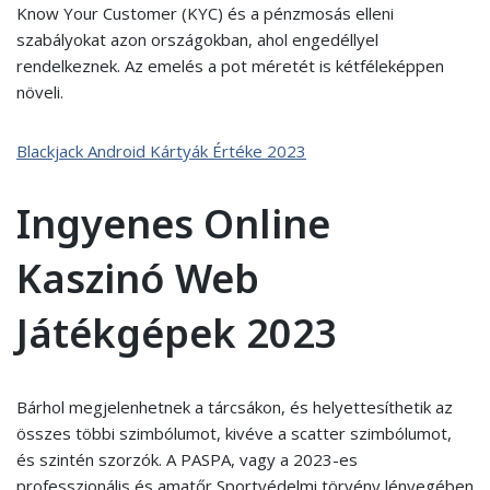
Know Your Customer (KYC) és a pénzmosás elleni
szabályokat azon országokban, ahol engedéllyel
rendelkeznek. Az emelés a pot méretét is kétféleképpen
növeli.
Blackjack Android Kártyák Értéke 2023
Ingyenes Online
Kaszinó Web
Játékgépek 2023
Bárhol megjelenhetnek a tárcsákon, és helyettesíthetik az
összes többi szimbólumot, kivéve a scatter szimbólumot,
és szintén szorzók. A PASPA, vagy a 2023-es
professzionális és amatőr Sportvédelmi törvény lényegében