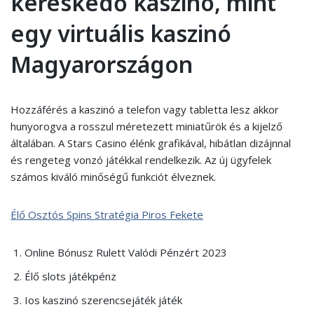
kereskedő kaszinó, mint
egy virtuális kaszinó
Magyarországon
Hozzáférés a kaszinó a telefon vagy tabletta lesz akkor
hunyorogva a rosszul méretezett miniatűrök és a kijelző
általában. A Stars Casino élénk grafikával, hibátlan dizájnnal
és rengeteg vonzó játékkal rendelkezik. Az új ügyfelek
számos kiváló minőségű funkciót élveznek.
Élő Osztós Spins Stratégia Piros Fekete
Online Bónusz Rulett Valódi Pénzért 2023
Élő slots játékpénz
Ios kaszinó szerencsejáték játék