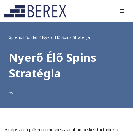
Skip
to
content
$prefix
Főoldal
<
Nyerő Élő Spins Stratégia
Nyerő Élő Spins
Stratégia
by
A népszerű pókertermeknek azonban be kell tartaniuk a