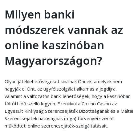
Milyen banki
módszerek vannak az
online kaszinóban
Magyarországon?
Olyan játéklehetőségeket kínálnak Önnek, amelyek nem
hagyják el Önt, az ügyfélszolgálat alkalmas a jogdíjra,
valamint a változatos banki lehetőségek, hogy a kaszinóban
töltött idő szellő legyen. Ezenkívül a Cozino Casino az
Egyesült Királyság Szerencsejáték Bizottságának és a Máltai
Szerencsejáték hatóságnak (mga) törvényei szerint
működteti online szerencsejáték-szolgáltatásait.