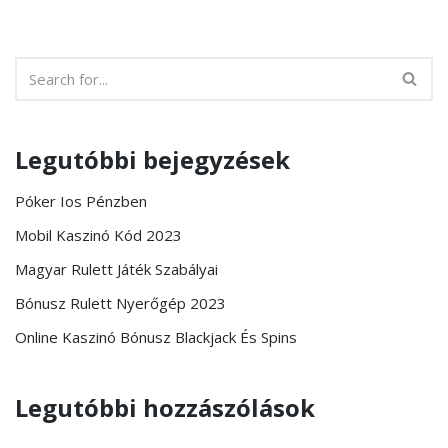
Legutóbbi bejegyzések
Póker Ios Pénzben
Mobil Kaszinó Kód 2023
Magyar Rulett Játék Szabályai
Bónusz Rulett Nyerőgép 2023
Online Kaszinó Bónusz Blackjack És Spins
Legutóbbi hozzászólások