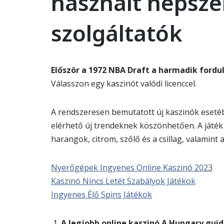
használt népsze
szolgáltatók
Először a 1972 NBA Draft a harmadik fordu
Válasszon egy kaszinót valódi licenccel.
A rendszeresen bemutatott új kaszinók eseté
elérhető új trendeknek köszönhetően. A játé
harangok, citrom, szőlő és a csillag, valamint a
Nyerőgépek Ingyenes Online Kaszinó 2023
Kaszinó Nincs Letét Szabályok Játékok
Ingyenes Élő Spins Játékok
A legjobb online kaszinó A Hungary guid