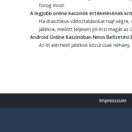
forog most.
A legjobb online kaszinók értékelésének kr
Ha drasztikus változtatásokat hajt végre, 
játékra, mielőtt teljesen jól érzi magát az
Android Online Kaszinóban Nincs Befizetési
Az itt elérhető játékok közül csak néhány.
Impresszum
Neve
| Powered by
WordPress