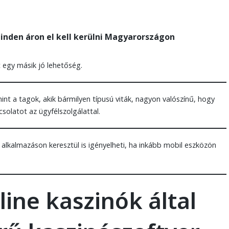
nden áron el kell kerülni Magyarországon
t egy másik jó lehetőség.
nt a tagok, akik bármilyen típusú viták, nagyon valószínű, hogy
olatot az ügyfélszolgálattal.
alkalmazáson keresztül is igényelheti, ha inkább mobil eszközön
ine kaszinók által