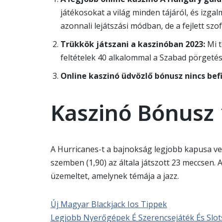
játékosokat a világ minden tájáról, és izg
azonnali lejátszási módban, de a fejlett szof
Trükkök játszani a kaszinóban 2023:
Mi t
feltételek 40 alkalommal a Szabad pörgeté
Online kaszinó üdvözlő bónusz nincs bef
Kaszinó Bónusz 
A Hurricanes-t a bajnokság legjobb kapusa vezet
szemben (1,90) az általa játszott 23 meccsen. 
üzemeltet, amelynek témája a jazz.
Új Magyar Blackjack Ios Tippek
Legjobb Nyerőgépek É Szerencsejáték És Slot