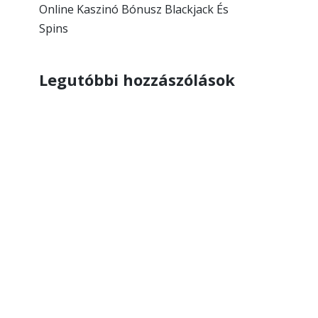
Online Kaszinó Bónusz Blackjack És
Spins
Legutóbbi hozzászólások