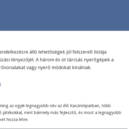
delkezésre álló lehetőségek jól felszerelt listája
úzási tényezőjét. A három és öt tárcsás nyerőgépek a
rővonalakat vagy nyerő módokat kínálnak.
e
ming az egyik legnagyobb név az élő Kaszinóiparban, több
lő játékokkal, mint bármely más fejlesztő, és most a legnagyobb
et hozza létre.