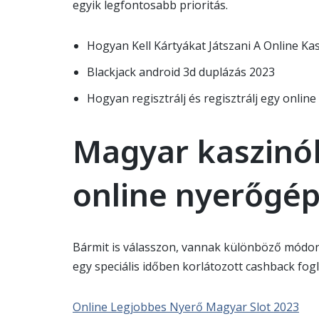
egyik legfontosabb prioritás.
Hogyan Kell Kártyákat Játszani A Online K
Blackjack android 3d duplázás 2023
Hogyan regisztrálj és regisztrálj egy onli
Magyar kaszinók
online nyerőgé
Bármit is válasszon, vannak különböző módon f
egy speciális időben korlátozott cashback fogl
Online Legjobbes Nyerő Magyar Slot 2023