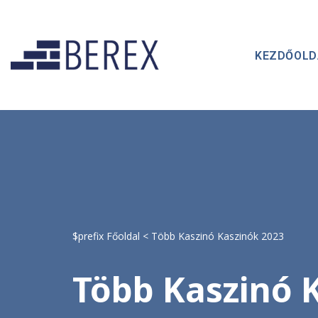
Skip
KEZDŐOLD
to
content
$prefix
Főoldal
<
Több Kaszinó Kaszinók 2023
Több Kaszinó 