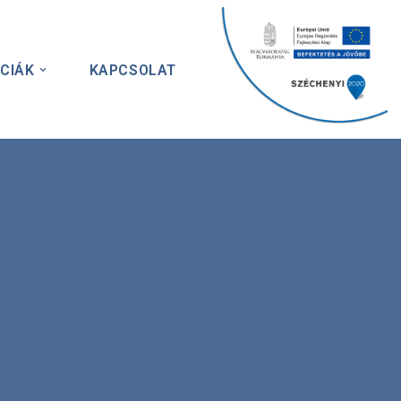
CIÁK
KAPCSOLAT