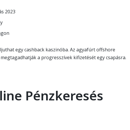
ás 2023
ly
ágon
juthat egy cashback kaszinóba. Az agyafúrt offshore
 megtagadhatják a progresszívek kifizetését egy csapásra.
line Pénzkeresés