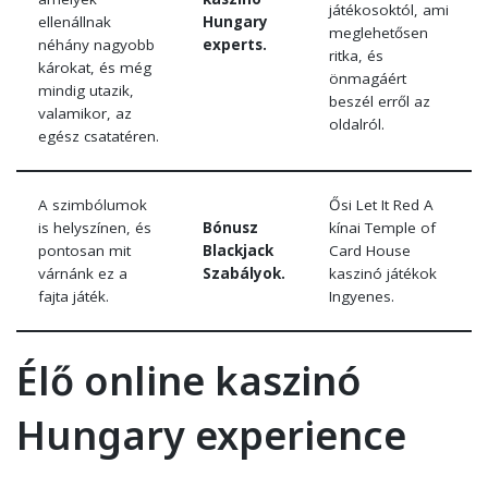
játékosoktól, ami
ellenállnak
Hungary
meglehetősen
néhány nagyobb
experts.
ritka, és
károkat, és még
önmagáért
mindig utazik,
beszél erről az
valamikor, az
oldalról.
egész csatatéren.
A szimbólumok
Ősi Let It Red A
is helyszínen, és
Bónusz
kínai Temple of
pontosan mit
Blackjack
Card House
várnánk ez a
Szabályok.
kaszinó játékok
fajta játék.
Ingyenes.
Élő online kaszinó
Hungary experience