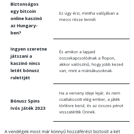
Biztonságos
egy bitcoin
Ez úgy érzi, mintha valójában a
online kaszinó
meccs része lennél.
az Hungary-
ben?
Ingyen szeretne
És amikor a lapjaid
játszani a
összekapcsolódnak a flopon,
kaszinó nincs
akkor valószínű, hogy jobb kezed
letét bónusz
van, mint a mániákusoknak.
rulettjét
Ha a verseny ideje lejár, és nem
csatlakozott elég ember, a játék
Bónusz Spins
törlésre kerül, és az összes pénzt
Ivós Játék 2023
visszatérítik Önnek.
A vendégek most már könnyű hozzáférést biztosít a két