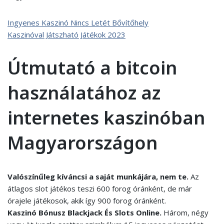
Ingyenes Kaszinó Nincs Letét Bővítőhely
Kaszinóval Játszható Játékok 2023
Útmutató a bitcoin
használatához az
internetes kaszinóban
Magyarországon
Valószínűleg kíváncsi a saját munkájára, nem te.
Az
átlagos slot játékos teszi 600 forog óránként, de már
órajele játékosok, akik így 900 forog óránként.
Kaszinó Bónusz Blackjack És Slots Online.
Három, négy