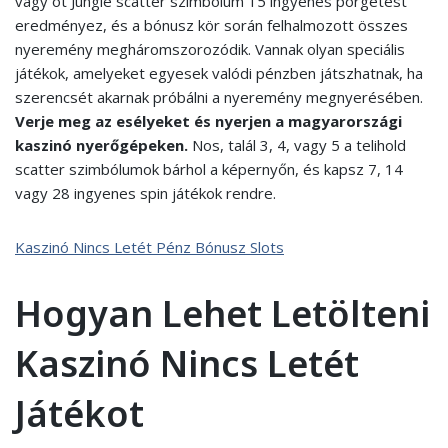
vagy öt Jungle scatter szimbólum 15 ingyenes pörgetést
eredményez, és a bónusz kör során felhalmozott összes
nyeremény megháromszorozódik. Vannak olyan speciális
játékok, amelyeket egyesek valódi pénzben játszhatnak, ha
szerencsét akarnak próbálni a nyeremény megnyerésében.
Verje meg az esélyeket és nyerjen a magyarországi
kaszinó nyerőgépeken.
Nos, talál 3, 4, vagy 5 a telihold
scatter szimbólumok bárhol a képernyőn, és kapsz 7, 14
vagy 28 ingyenes spin játékok rendre.
Kaszinó Nincs Letét Pénz Bónusz Slots
Hogyan Lehet Letölteni
Kaszinó Nincs Letét
Játékot