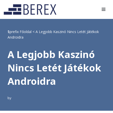
Skip
to
content
$prefix
Főoldal
<
A Legjobb Kaszinó Nincs Letét Játékok
Androidra
A Legjobb Kaszinó
Nincs Letét Játékok
Androidra
by