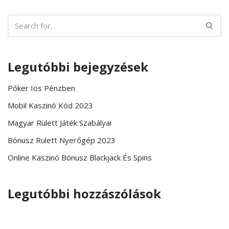
Legutóbbi bejegyzések
Póker Ios Pénzben
Mobil Kaszinó Kód 2023
Magyar Rulett Játék Szabályai
Bónusz Rulett Nyerőgép 2023
Online Kaszinó Bónusz Blackjack És Spins
Legutóbbi hozzászólások