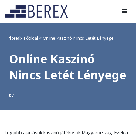
Skip
to
content
$prefix
Főoldal
<
Online Kaszinó Nincs Letét Lényege
Online Kaszinó
Nincs Letét Lényege
by
Legjobb ajánlások kaszinó játékosok Magyarország. Ezek a