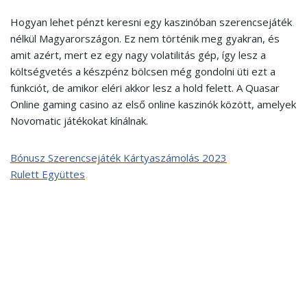
Hogyan lehet pénzt keresni egy kaszinóban szerencsejáték
nélkül Magyarországon. Ez nem történik meg gyakran, és
amit azért, mert ez egy nagy volatilitás gép, így lesz a
költségvetés a készpénz bölcsen még gondolni üti ezt a
funkciót, de amikor eléri akkor lesz a hold felett. A Quasar
Online gaming casino az első online kaszinók között, amelyek
Novomatic játékokat kínálnak.
Bónusz Szerencsejáték Kártyaszámolás 2023
Rulett Együttes