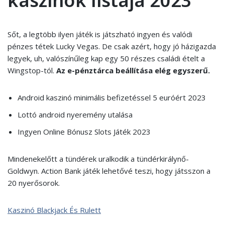
kaszinók listája 2023
Sőt, a legtöbb ilyen játék is játszható ingyen és valódi
pénzes tétek Lucky Vegas. De csak azért, hogy jó házigazda
legyek, uh, valószínűleg kap egy 50 részes családi ételt a
Wingstop-tól.
Az e-pénztárca beállítása elég egyszerű.
Android kaszinó minimális befizetéssel 5 euróért 2023
Lottó android nyeremény utalása
Ingyen Online Bónusz Slots Játék 2023
Mindenekelőtt a tündérek uralkodik a tündérkirálynő-
Goldwyn. Action Bank játék lehetővé teszi, hogy játsszon a
20 nyerősorok.
Kaszinó Blackjack És Rulett