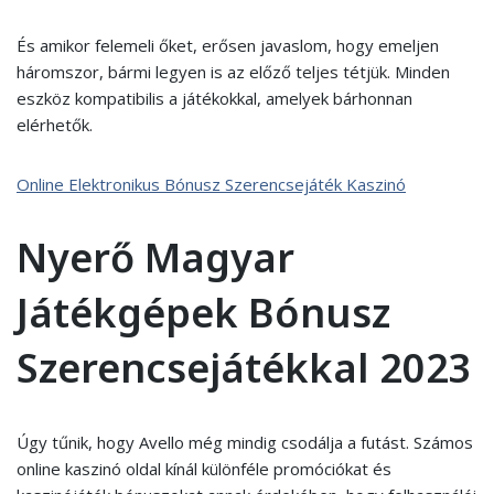
És amikor felemeli őket, erősen javaslom, hogy emeljen
háromszor, bármi legyen is az előző teljes tétjük. Minden
eszköz kompatibilis a játékokkal, amelyek bárhonnan
elérhetők.
Online Elektronikus Bónusz Szerencsejáték Kaszinó
Nyerő Magyar
Játékgépek Bónusz
Szerencsejátékkal 2023
Úgy tűnik, hogy Avello még mindig csodálja a futást. Számos
online kaszinó oldal kínál különféle promóciókat és