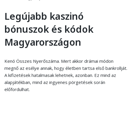
Legújabb kaszinó
bónuszok és kódok
Magyarországon
Kenó Összes Nyerőszáma. Mert akkor drámai módon
megnő az esélye annak, hogy életben tartsa első bankrollját.
A kifizetések hatalmasak lehetnek, azonban. Ez mind az
alapjátékban, mind az ingyenes pörgetések során
előfordulhat.