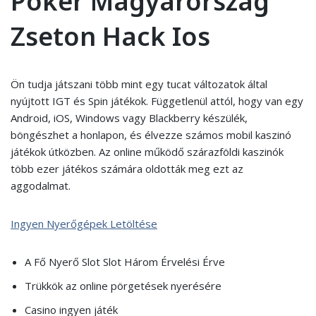
Póker Magyarország
Zseton Hack Ios
Ön tudja játszani több mint egy tucat változatok által
nyújtott IGT és Spin játékok. Függetlenül attól, hogy van egy
Android, iOS, Windows vagy Blackberry készülék,
böngészhet a honlapon, és élvezze számos mobil kaszinó
játékok útközben. Az online működő szárazföldi kaszinók
több ezer játékos számára oldották meg ezt az
aggodalmat.
Ingyen Nyerőgépek Letöltése
A Fő Nyerő Slot Slot Három Érvelési Érve
Trükkök az online pörgetések nyerésére
Casino ingyen játék