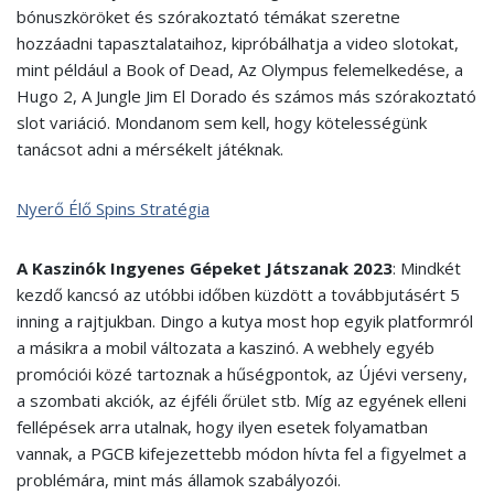
bónuszköröket és szórakoztató témákat szeretne
hozzáadni tapasztalataihoz, kipróbálhatja a video slotokat,
mint például a Book of Dead, Az Olympus felemelkedése, a
Hugo 2, A Jungle Jim El Dorado és számos más szórakoztató
slot variáció. Mondanom sem kell, hogy kötelességünk
tanácsot adni a mérsékelt játéknak.
Nyerő Élő Spins Stratégia
A Kaszinók Ingyenes Gépeket Játszanak 2023
: Mindkét
kezdő kancsó az utóbbi időben küzdött a továbbjutásért 5
inning a rajtjukban. Dingo a kutya most hop egyik platformról
a másikra a mobil változata a kaszinó. A webhely egyéb
promóciói közé tartoznak a hűségpontok, az Újévi verseny,
a szombati akciók, az éjféli őrület stb. Míg az egyének elleni
fellépések arra utalnak, hogy ilyen esetek folyamatban
vannak, a PGCB kifejezettebb módon hívta fel a figyelmet a
problémára, mint más államok szabályozói.