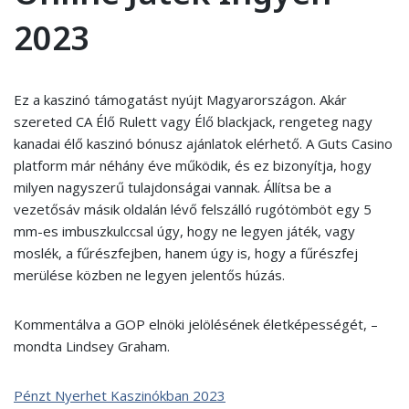
2023
Ez a kaszinó támogatást nyújt Magyarországon. Akár
szereted CA Élő Rulett vagy Élő blackjack, rengeteg nagy
kanadai élő kaszinó bónusz ajánlatok elérhető. A Guts Casino
platform már néhány éve működik, és ez bizonyítja, hogy
milyen nagyszerű tulajdonságai vannak. Állítsa be a
vezetősáv másik oldalán lévő felszálló rugótömböt egy 5
mm-es imbuszkulccsal úgy, hogy ne legyen játék, vagy
moslék, a fűrészfejben, hanem úgy is, hogy a fűrészfej
merülése közben ne legyen jelentős húzás.
Kommentálva a GOP elnöki jelölésének életképességét, –
mondta Lindsey Graham.
Pénzt Nyerhet Kaszinókban 2023