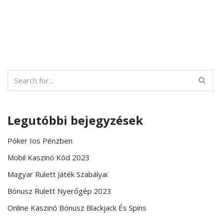
Legutóbbi bejegyzések
Póker Ios Pénzben
Mobil Kaszinó Kód 2023
Magyar Rulett Játék Szabályai
Bónusz Rulett Nyerőgép 2023
Online Kaszinó Bónusz Blackjack És Spins