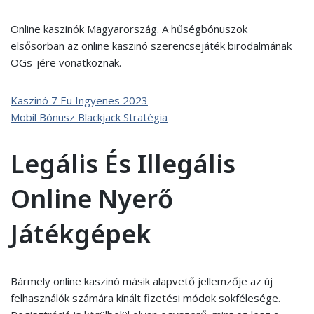
Online kaszinók Magyarország. A hűségbónuszok
elsősorban az online kaszinó szerencsejáték birodalmának
OGs-jére vonatkoznak.
Kaszinó 7 Eu Ingyenes 2023
Mobil Bónusz Blackjack Stratégia
Legális És Illegális
Online Nyerő
Játékgépek
Bármely online kaszinó másik alapvető jellemzője az új
felhasználók számára kínált fizetési módok sokfélesége.