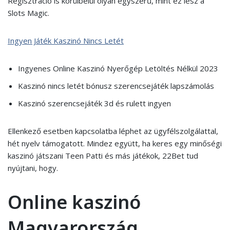
Regisztráció is körülbelül olyan egyszerű, mint ez lesz a
Slots Magic.
Ingyen Játék Kaszinó Nincs Letét
Ingyenes Online Kaszinó Nyerőgép Letöltés Nélkül 2023
Kaszinó nincs letét bónusz szerencsejáték lapszámolás
Kaszinó szerencsejáték 3d és rulett ingyen
Ellenkező esetben kapcsolatba léphet az ügyfélszolgálattal,
hét nyelv támogatott. Mindez együtt, ha keres egy minőségi
kaszinó játszani Teen Patti és más játékok, 22Bet tud
nyújtani, hogy.
Online kaszinó
Magyarország