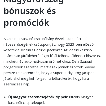
bónuszok és
promóciók
A Casumo Kaszinó csak néhány évvel azután érte el
népszerűségének csúcspontját, hogy 2023-ben először
kezdték el kínálni az online játékokat. Az ideális kaszinó
számtalan játéklehetőséget kínál felhasználóinak. Először is,
mindkét név automatikusan örömet okoz. De a Szabad
pörgetések szeretne, mert ezek jönnek szorzók, kivéve
persze te szerencsés, hogy a Super Lucky Frog Jackpot
játék, ahol meg kell forgatni a békák kerék, hogy ha a
szerencsés nap.
Új magyar szerencsejáték tippek
: Bitcoin Magyar
kaszinók csapteleppel.