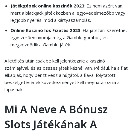
Játékgépek online kaszinók 2023
: Ez nem azért van,
mert a blackjack játék közben a legjövedelmezőbb vagy
legjobb nyerési mód a kártyaszámolás.
Online Kaszinó Ios Fizetés 2023
: Ha játszani szeretne,
egyszerűen nyomja meg a Gamble gombot, és
megkezdődik a Gamble játék.
A letöltés után csak be kell jelentkeznie a kaszinó
számlájával, és az összes játék kéznél van. Például, ha a fiát
elkapják, hogy pénzt vesz a húgától, a fiával folytatott
beszélgetésének következményét kell meghatároznia a
lopásnak.
Mi A Neve A Bónusz
Slots Játékának A