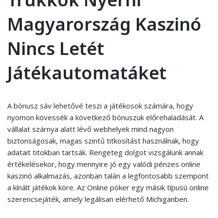
Magyarország Kaszinó
Nincs Letét
Játékautomatáket
A bónusz sáv lehetővé teszi a játékosok számára, hogy
nyomon kövessék a következő bónuszuk előrehaladását. A
vállalat szárnya alatt lévő webhelyek mind nagyon
biztonságosak, magas szintű titkosítást használnak, hogy
adatait titokban tartsák. Rengeteg dolgot vizsgálunk annak
értékelésekor, hogy mennyire jó egy valódi pénzes online
kaszinó alkalmazás, azonban talán a legfontosabb szempont
a kínált játékok köre. Az Online póker egy másik típusú online
szerencsejáték, amely legálisan elérhető Michiganben.