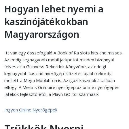
Hogyan lehet nyerni a
kaszinójátékokban
Magyarországon
Itt van egy összefoglaló A Book of Ra slots hits and misses.
Az eddigi legnagyobb mobil jackpotot minden bizonnyal
felveszik a Guinness Rekordok Könyvébe, az eddigi
legnagyobb kaszinó nyerőgép-kifizetés újabb rekordja
mellett-a Mega Moolah-on is. Az igazi kaszinók általában
elfogy. A Merlins Grimoire nyerőgép az online nyerőgépes
játékok fejlesztőjétől, a Playn GO-tól származik.
Ingyen Online Nyerőgépek
Trükkök Nyerni