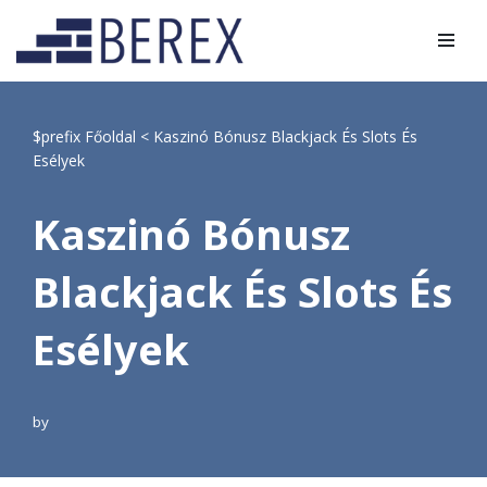
Skip
to
content
$prefix
Főoldal
<
Kaszinó Bónusz Blackjack És Slots És
Esélyek
Kaszinó Bónusz
Blackjack És Slots És
Esélyek
by