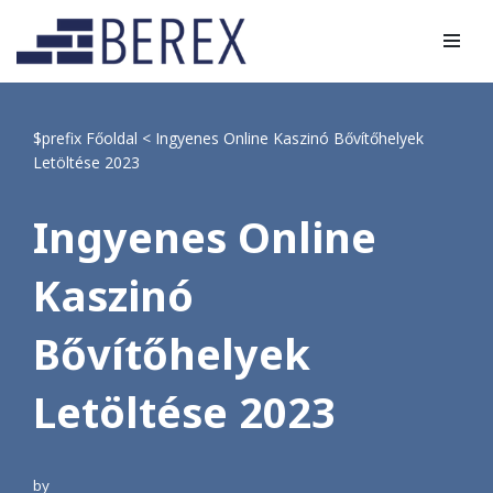
Skip
to
content
$prefix
Főoldal
<
Ingyenes Online Kaszinó Bővítőhelyek
Letöltése 2023
Ingyenes Online
Kaszinó
Bővítőhelyek
Letöltése 2023
by