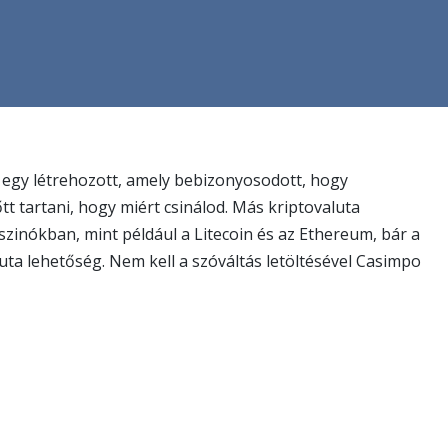
t egy létrehozott, amely bebizonyosodott, hogy
t tartani, hogy miért csinálod.
Más kriptovaluta
szinókban, mint például a Litecoin és az Ethereum, bár a
luta lehetőség.
Nem kell a szóváltás letöltésével Casimpo