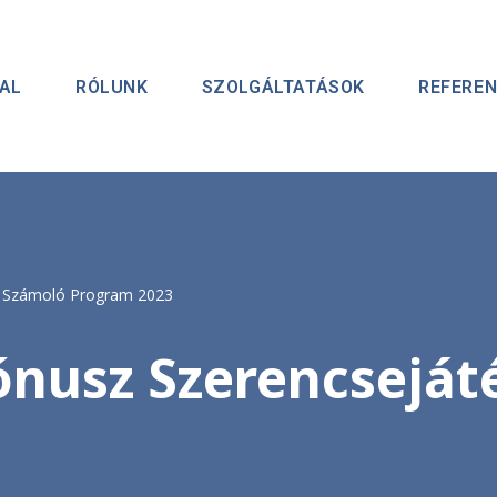
AL
RÓLUNK
SZOLGÁLTATÁSOK
REFEREN
k Számoló Program 2023
nusz Szerencseját