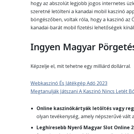
hogy az abszolút legjobb jogos internetes üzl
szeretné letölteni a kanadai mobil kaszinó app
böngészőben, voltak róla, hogy a kaszinó az 
kanadai-barát mobil fizetési lehetőségek kínál
Ingyen Magyar Pörgeté
Képzelje el, mit tehetne egy milliárd dollárral.
Webkaszinó És Játékgép Adó 2023
Megtanulják Játszani A Kaszinó Nincs Letét B
Online kaszinókártyák letöltés vagy reg
olyan tevékenység, amely népszerűvé vált 
Leghíresebb Nyerő Magyar Slot Online 