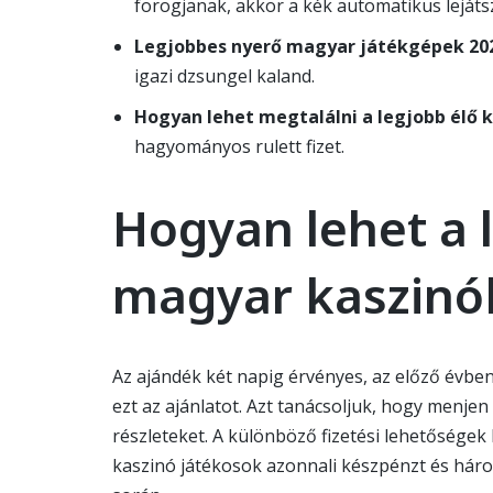
forogjanak, akkor a kék automatikus lejáts
Legjobbes nyerő magyar játékgépek 20
igazi dzsungel kaland.
Hogyan lehet megtalálni a legjobb élő
hagyományos rulett fizet.
Hogyan lehet a 
magyar kaszinó
Az ajándék két napig érvényes, az előző évben
ezt az ajánlatot. Azt tanácsoljuk, hogy menjen
részleteket. A különböző fizetési lehetőségek
kaszinó játékosok azonnali készpénzt és hár