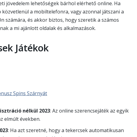
eti jövedelem lehetőségek bárhol elérhető online. Ha
 közvetlenül a mobiltelefonra, vagy azonnal játszani a
Ön számára, és akkor biztos, hogy szeretik a számos
nak a mi ajánlott oldalak és alkalmazások.
sek Játékok
ónusz Spins Szárnyát
isztráció nélkül 2023
: Az online szerencsejáték az egyik
az elmúlt években.
2023
: Ha azt szeretné, hogy a tekercsek automatikusan