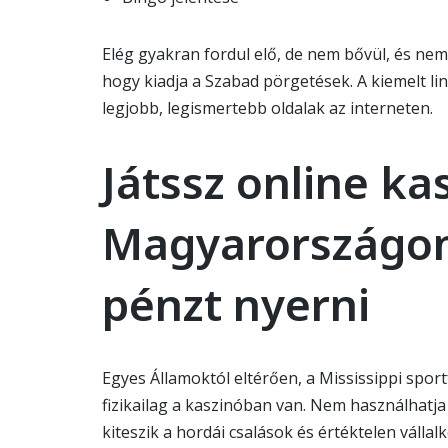
Elég gyakran fordul elő, de nem bővül, és nem
hogy kiadja a Szabad pörgetések. A kiemelt lin
legjobb, legismertebb oldalak az interneten.
Játssz online ka
Magyarországon 
pénzt nyerni
Egyes Államoktól eltérően, a Mississippi spor
fizikailag a kaszinóban van. Nem használhatja
kiteszik a hordái csalások és értéktelen válla