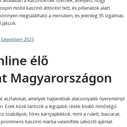
k általában a kaszinóknak fizetnek, ahelyett, hogy
spin mobil kaszinó áttörést tett, és pillanatok alatt
 könnyen megtalálható a menüben, és jelenleg 35 izgalmas
 játszik.
nó Gépekben 2023
line élő
at Magyarországon
at asztalokat, amelyek hajlandóak alacsonyabb nyereményt
in. Ezek közé tartozik a legújabb rések kiváló minőségű
s szabályok, híres kártyajátékok, mint a rulett, baccarat,
 prominens kaszinó márka valamiféle üdvözlő ajánlat.