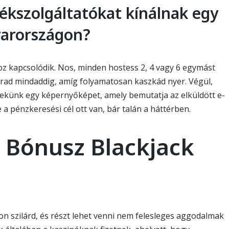
tékszolgáltatókat kínálnak egy
yarországon?
z kapcsolódik. Nos, minden hostess 2, 4 vagy 6 egymást
arad mindaddig, amíg folyamatosan kaszkád nyer. Végül,
ekünk egy képernyőképet, amely bemutatja az elküldött e-
e a pénzkeresési cél ott van, bár talán a háttérben.
 Bónusz Blackjack
n szilárd, és részt lehet venni nem felesleges aggodalmak