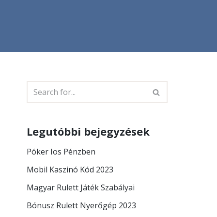
Legutóbbi bejegyzések
Póker Ios Pénzben
Mobil Kaszinó Kód 2023
Magyar Rulett Játék Szabályai
Bónusz Rulett Nyerőgép 2023