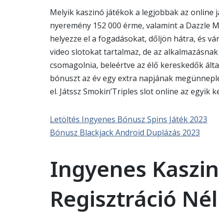
Melyik kaszinó játékok a legjobbak az online j
nyeremény 152 000 érme, valamint a Dazzle Me
helyezze el a fogadásokat, dőljön hátra, és vá
video slotokat tartalmaz, de az alkalmazásnak 
csomagolnia, beleértve az élő kereskedők által
bónuszt az év egy extra napjának megünneplés
el. Játssz Smokin’Triples slot online az egyik
Letöltés Ingyenes Bónusz Spins Játék 2023
Bónusz Blackjack Android Duplázás 2023
Ingyenes Kaszin
Regisztráció Né