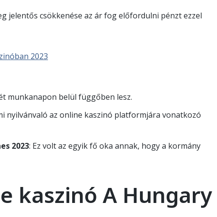
g jelentős csökkenése az ár fog előfordulni pénzt ezzel
szinóban 2023
két munkanapon belül függőben lesz.
i nyilvánvaló az online kaszinó platformjára vonatkozó
nes 2023
: Ez volt az egyik fő oka annak, hogy a kormány
ne kaszinó A Hungary