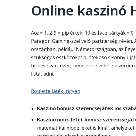
Online kaszinó 
Ace = 1, 2-9 = pip érték, 10 és face kártyák = 
Paragon Gaming-szel való partnerség révén. A
országban, például Németországban, az Egyes
szükséges eszközöket a játékosok könnyű játé
hírneve van, ezért nem lenne véletlenszerűen 
listát adni.
Roulette Játék Ingyen
Kaszinó bónusz szerencsejáték ios szabá
Kaszinó nincs letét bónusz szerencseját
matematikai modelleket is kínál, amelyeket