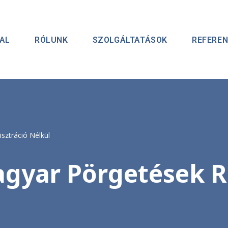
AL
RÓLUNK
SZOLGÁLTATÁSOK
REFEREN
sztráció Nélkül
agyar Pörgetések R