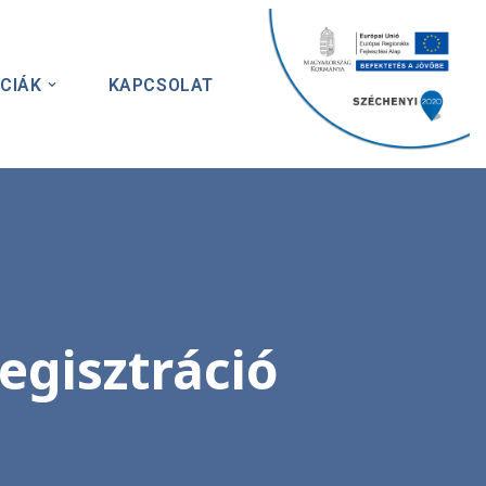
CIÁK
KAPCSOLAT
egisztráció