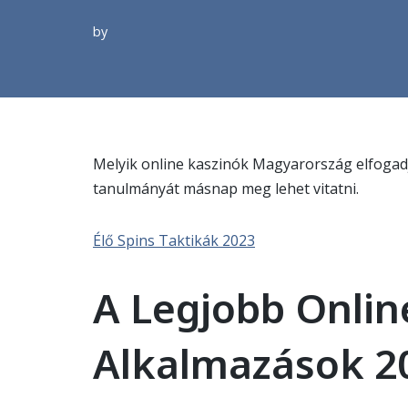
by
Melyik online kaszinók Magyarország elfogadj
tanulmányát másnap meg lehet vitatni.
Élő Spins Taktikák 2023
A Legjobb Onlin
Alkalmazások 2